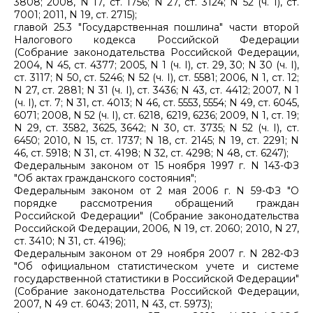
3808; 2008, N 17, ст. 1756; N 27, ст. 3124; N 52 (ч. I), ст.
7001; 2011, N 19, ст. 2715);
главой 25.3 "Государственная пошлина" части второй
Налогового кодекса Российской Федерации
(Собрание законодательства Российской Федерации,
2004, N 45, ст. 4377; 2005, N 1 (ч. I), ст. 29, 30; N 30 (ч. I),
ст. 3117; N 50, ст. 5246; N 52 (ч. I), ст. 5581; 2006, N 1, ст. 12;
N 27, ст. 2881; N 31 (ч. I), ст. 3436; N 43, ст. 4412; 2007, N 1
(ч. I), ст. 7; N 31, ст. 4013; N 46, ст. 5553, 5554; N 49, ст. 6045,
6071; 2008, N 52 (ч. I), ст. 6218, 6219, 6236; 2009, N 1, ст. 19;
N 29, ст. 3582, 3625, 3642; N 30, ст. 3735; N 52 (ч. I), ст.
6450; 2010, N 15, ст. 1737; N 18, ст. 2145; N 19, ст. 2291; N
46, ст. 5918; N 31, ст. 4198; N 32, ст. 4298; N 48, ст. 6247);
Федеральным законом от 15 ноября 1997 г. N 143-ФЗ
"Об актах гражданского состояния";
Федеральным законом от 2 мая 2006 г. N 59-ФЗ "О
порядке рассмотрения обращений граждан
Российской Федерации" (Собрание законодательства
Российской Федерации, 2006, N 19, ст. 2060; 2010, N 27,
ст. 3410; N 31, ст. 4196);
Федеральным законом от 29 ноября 2007 г. N 282-ФЗ
"Об официальном статистическом учете и системе
государственной статистики в Российской Федерации"
(Собрание законодательства Российской Федерации,
2007, N 49 ст. 6043; 2011, N 43, ст. 5973);