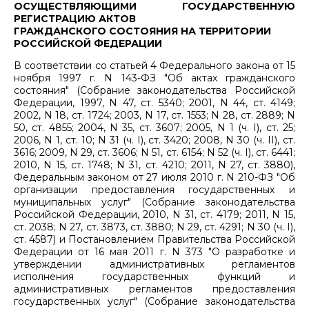
ОСУЩЕСТВЛЯЮЩИМИ ГОСУДАРСТВЕННУЮ
РЕГИСТРАЦИЮ АКТОВ
ГРАЖДАНСКОГО СОСТОЯНИЯ НА ТЕРРИТОРИИ
РОССИЙСКОЙ ФЕДЕРАЦИИ
В соответствии со статьей 4 Федерального закона от 15
ноября 1997 г. N 143-ФЗ "Об актах гражданского
состояния" (Собрание законодательства Российской
Федерации, 1997, N 47, ст. 5340; 2001, N 44, ст. 4149;
2002, N 18, ст. 1724; 2003, N 17, ст. 1553; N 28, ст. 2889; N
50, ст. 4855; 2004, N 35, ст. 3607; 2005, N 1 (ч. I), ст. 25;
2006, N 1, ст. 10; N 31 (ч. I), ст. 3420; 2008, N 30 (ч. II), ст.
3616; 2009, N 29, ст. 3606; N 51, ст. 6154; N 52 (ч. I), ст. 6441;
2010, N 15, ст. 1748; N 31, ст. 4210; 2011, N 27, ст. 3880),
Федеральным законом от 27 июля 2010 г. N 210-ФЗ "Об
организации предоставления государственных и
муниципальных услуг" (Собрание законодательства
Российской Федерации, 2010, N 31, ст. 4179; 2011, N 15,
ст. 2038; N 27, ст. 3873, ст. 3880; N 29, ст. 4291; N 30 (ч. I),
ст. 4587) и Постановлением Правительства Российской
Федерации от 16 мая 2011 г. N 373 "О разработке и
утверждении административных регламентов
исполнения государственных функций и
административных регламентов предоставления
государственных услуг" (Собрание законодательства