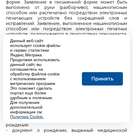
форме. Заявление в письменной форме может быть
выполнено от руки (разборчиво), машинописным
способом или распечатано посредством электронных
печатающих устройств без сокращений слов и
исправлений. Заявление, выполненное машинописным
способом или посредством электронных печатных
устройств, подписывается в присутствии специалиста,
осуществляющего прием данного заявления.
Данный веб-сайт
В случае, если родители не имеют возможности лично
использует cookie-файлы
заявить о рождении ребенка, заявление о рождении
и сервис статистики
Яндекс.Метрика.
ребенка может быть сделано родственником одного
Продолжая использовать
из родителей или иным уполномоченным родителями
данный сайт, вы
(одним из родителей) лицом либо должностным лицом
соглашаетесь на
медицинской организации или должностным лицом
обработку файлов cookie
иной организации, в которой находилась мать во время
Принять
с использованием
родов или находится ребенок.
метрических программ.
Заявление о рождении ребенка, достигшего
Это поможет сделать
совершеннолетия, представляется самим
портал еще более
удобным и полезным.
совершеннолетним ребенком.
Для получения
Заявление о рождении ребенка должно быть сделано
дополнительной
не позднее чем через месяц со дня рождения ребенка;
информации см.
2) один из следующих документов, являющихся
Политика Cookie.
основанием для государственной регистрации
рождения:
- документ о рождении, выданный медицинской