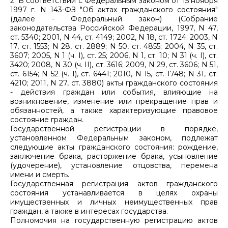
2. В соответствии с Федеральным законом от 15 ноября
1997 г. N 143-ФЗ "Об актах гражданского состояния"
(далее - Федеральный закон) (Собрание
законодательства Российской Федерации, 1997, N 47,
ст. 5340; 2001, N 44, ст. 4149; 2002, N 18, ст. 1724; 2003, N
17, ст. 1553; N 28, ст. 2889; N 50, ст. 4855; 2004, N 35, ст.
3607; 2005, N 1 (ч. I), ст. 25; 2006, N 1, ст. 10; N 31 (ч. I), ст.
3420; 2008, N 30 (ч. II), ст. 3616; 2009, N 29, ст. 3606; N 51,
ст. 6154; N 52 (ч. I), ст. 6441; 2010, N 15, ст. 1748; N 31, ст.
4210; 2011, N 27, ст. 3880) акты гражданского состояния
- действия граждан или события, влияющие на
возникновение, изменение или прекращение прав и
обязанностей, а также характеризующие правовое
состояние граждан.
Государственной регистрации в порядке,
установленном Федеральным законом, подлежат
следующие акты гражданского состояния: рождение,
заключение брака, расторжение брака, усыновление
(удочерение), установление отцовства, перемена
имени и смерть.
Государственная регистрация актов гражданского
состояния устанавливается в целях охраны
имущественных и личных неимущественных прав
граждан, а также в интересах государства.
Полномочия на государственную регистрацию актов