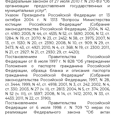
Федеральным законом от 27 июля 2010 г. N 210-ФЗ "Об
организации предоставления государственных и
муниципальных услуг";
Указом Президента Российской Федерации от 13
октября 2004 г. N 1313 "Вопросы Министерства
юстиции Российской Федерации" (Собрание
законодательства Российской Федерации, 2004, N 42,
ст. 4180; 2005, N 44, ст. 4535; N 52, ст. 5690; 2006, N 12, ст.
1284; N 19, ст. 2070; N 23, ст. 2452; N 38, ст. 3975; 2007, N
13, ст. 1530; N 20, ст. 2390; 2008, N 10, ст. 909; N 29, ст.
3473; N 43, ст. 4921; 2010, N 4, ст. 368; N 19, ст. 2300; 2011,
N 21, ст. 2927; N 21, ст. 2930; 29, ст. 4420);
Постановлением Правительства Российской
Федерации от 8 июля 1997 г. N 828 "Об утверждении
Положения о паспорте гражданина Российской
Федерации, образца бланка и описания паспорта
гражданина Российской Федерации" (Собрание
законодательства Российской Федерации, 1997, N 28,
ст. 3444; 1999, N 41, ст. 4918; 2001, N 3, ст. 242; 2002, N 4,
ст. 330; 2003, N 27 (ч. II), ст. 2813; 2004, N 5, ст. 374; 2006,
N 52 (ч. III), ст. 5597; 2008, N 14, ст. 1412; 2010, N 33, ст.
4433; 2011, N 22, ст. 3190);
Постановлением Правительства Российской
Федерации от 6 июля 1998 г. N 709 "О мерах по
реализации Федерального закона "Об актах