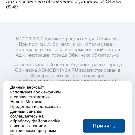
Дата последнего обновления страницы: 04.03.2015
09:49
© 2009-2026 Администрация города Обнинска.
При полном, либо частичном использовании
материалов ссылка на информационный портал
Администрации города Обнинска обязательна.
Информационный портал Администрации города
Обнинска ADMOBNINSK.RU зарегистрирован в
Федеральной службе по надзору
в сфере связи, информационных технологий
и массовых коммуникаций (Роскомнадзор) 24 июля
Данный веб-сайт
2018 года.
использует cookie-файлы
и сервис статистики
Свидетельство о регистрации Эл № ФС77-73321
Яндекс.Метрика.
Продолжая использовать
Учредитель: Администрация (исполнительно-
данный сайт, вы
распорядительный орган) городского округа "Город
соглашаетесь на
Обнинск". Главный редактор: Байкова Е.А.
обработку файлов cookie
Адрес электронной почты Редакции:
Принять
с использованием
redactor@admobninsk.ru
метрических программ.
Телефон Редакции: +7 (484) 395-85-85