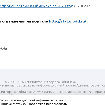
происшествий в Обнинске за 2020 год
(15.01.2021)
ого движения на портале
http://stat.gibdd.ru/
4:45
© 2009-2026 Администрация города Обнинска.
и материалов ссылка на информационный портал Администрации го
ии города Обнинска ADMOBNINSK.RU зарегистрирован в Федеральн
в сфере связи, информационных технологий
ассовых коммуникаций (Роскомнадзор) 24 июля 2018 года.
б-сайт использует cookie-файлы и сервис
Свидетельство о регистрации Эл № ФС77-73321
и Яндекс.Метрика. Продолжая использовать