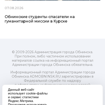
07.08.2026
Обнинские студенты-спасатели на
гуманитарной миссии в Курске
© 2009-2026 Администрация города Обнинска.
При полном, либо частичном использовании
материалов ссылка на информационный портал
Администрации города Обнинска обязательна.
Информационный портал Администрации города
Обнинска ADMOBNINSK.RU зарегистрирован в
Федеральной службе по надзору
в сфере связи, информационных технологий
и массовых коммуникаций (Роскомнадзор) 24 июля
Данный веб-сайт
2018 года.
использует cookie-файлы
и сервис статистики
Свидетельство о регистрации Эл № ФС77-73321
Яндекс.Метрика.
Продолжая использовать