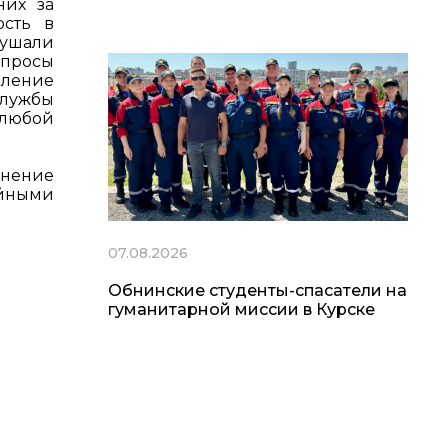
них за
ость в
лушали
опросы
бление
службы
 любой
анение
ойными
07.08.2026
Обнинские студенты-спасатели на
гуманитарной миссии в Курске