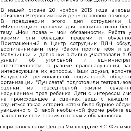
В нашей стране 20 ноября 2013 года впервы
объявлен Всероссийский день правовой помощи 
В преддверии этого дня сотрудники Ц
«Милосердие» провели для воспитанников бес
тему «Мои права – мои обязанности». Ребята у
какими они обладают правами и обязаннос
Приглашенный в Центр сотрудник ПДН обсуд
воспитанниками тему «Закон против тебя и за 
Мальчишки и девчонки активно участвовали в б
узнали об уголовной и администрат
ответственности за разные правонарушения, за
интересующие их вопросы. Наши друзья, волонт
Калужской региональной социальной обществ
организации "Луч света", подготовили театрализо
сценки из повседневной жизни, связан
нарушением прав ребенка. Дети с интересом см
на происходящее в сценках, ведь с каждым 
случиться такая история. Затем было бурное обсу
увиденного. В такой необычной форме ребята е
закрепили свои знания о правах и обязанностях.
ти юрисконсультом Центра Милосердие К.С. Филим