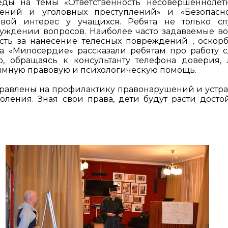
еды на темы «Ответственность несовершеннолет
ений и уголовных преступлений» и «Безопасн
вой интерес у учащихся. Ребята не только с
суждении вопросов. Наиболее часто задаваемые в
сть за нанесение телесных повреждений , оскор
ра «Милосердие» рассказали ребятам про работу 
о, обращаясь к консультанту телефона доверия,
имную правовую и психологическую помощь.
правлены на профилактику правонарушений и устр
оления. Зная свои права, дети будут расти дост