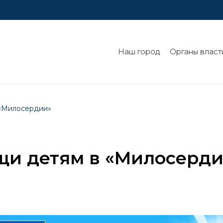
Наш город
Органы власт
 «Милосердии»
щи детям в «Милосерд