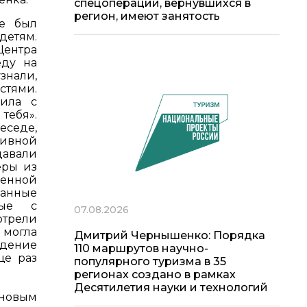
спецоперации, вернувшихся в
регион, имеют занятость
е был
детям.
ентра
еду на
знали,
тями.
ила с
тебя».
еседе,
ивной
давали
еры из
енной
ванные
ные с
07.08.2026
отрели
могла
Дмитрий Чернышенко: Порядка
ждение
110 маршрутов научно-
ще раз
популярного туризма в 35
регионах создано в рамках
Десятилетия науки и технологий
оновым