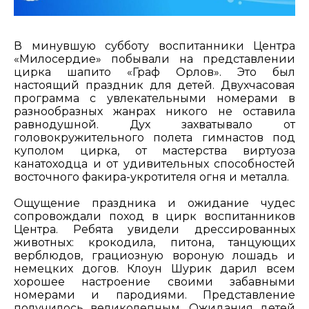
В минувшую субботу воспитанники Центра
«Милосердие» побывали на представлении
цирка шапито «Граф Орлов». Это был
настоящий праздник для детей. Двухчасовая
программа с увлекательными номерами в
разнообразных жанрах никого не оставила
равнодушной. Дух захватывало от
головокружительного полета гимнастов под
куполом цирка, от мастерства виртуоза
канатоходца и от удивительных способностей
восточного факира-укротителя огня и металла.
Ощущение праздника и ожидание чудес
сопровождали поход в цирк воспитанников
Центра. Ребята увидели дрессированных
животных: крокодила, питона, танцующих
верблюдов, грациозную вороную лошадь и
немецких догов. Клоун Шурик дарил всем
хорошее настроение своими забавными
номерами и пародиями. Представление
получилось великолепным. Ожидания детей