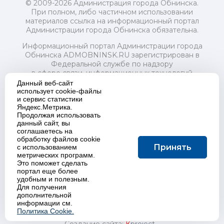
© 2009-2026 Администрация города Обнинска.
При полном, либо частичном использовании
материалов ссылка на информационный портал
Администрации города Обнинска обязательна.
Информационный портал Администрации города
Обнинска ADMOBNINSK.RU зарегистрирован в
Федеральной службе по надзору
в сфере связи, информационных технологий
и массовых коммуникаций (Роскомнадзор) 24 июля
Данный веб-сайт
2018 года.
использует cookie-файлы
и сервис статистики
Свидетельство о регистрации Эл № ФС77-73321
Яндекс.Метрика.
Продолжая использовать
Учредитель: Администрация (исполнительно-
данный сайт, вы
распорядительный орган) городского округа "Город
соглашаетесь на
Обнинск". Главный редактор: Байкова Е.А.
обработку файлов cookie
Адрес электронной почты Редакции:
Принять
с использованием
redactor@admobninsk.ru
метрических программ.
Телефон Редакции: +7 (484) 395-85-85
Это поможет сделать
Настоящий ресурс содержит материалы 18+
портал еще более
Политика в отношении обработки персональных
удобным и полезным.
Для получения
данных
дополнительной
информации см.
Политика Cookie.
Создание сайта:
K
project