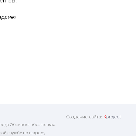
ентры,
ердие»
Создание сайта:
K
project
рода Обнинска обязательна.
ой службе по надзору