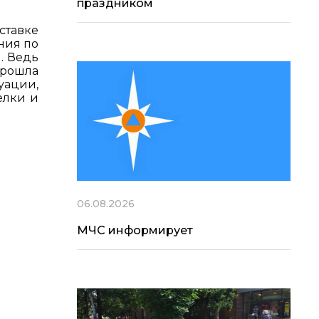
праздником
ставке
ния по
. Ведь
прошла
уации,
елки и
06.08.2026
МЧС информирует