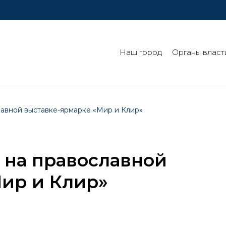
Наш город
Органы власт
авной выставке-ярмарке «Мир и Клир»
 на православной
ир и Клир»