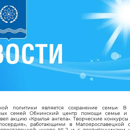
ной политики является сохранение семьи. В
ных семей Обнинский центр помощи семье и 
ел акцию «Крылья ангела». Творческие конкурсы
осердия», работающими в Малоярославецкой 
оярославецкой школе №2 и с воспитанниками 