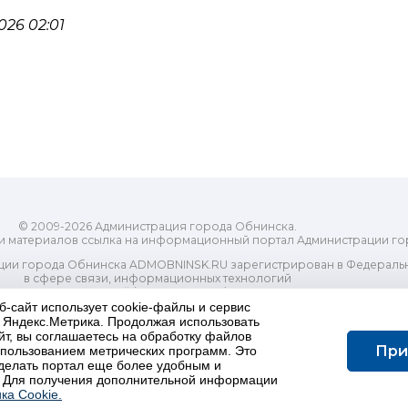
26 02:01
© 2009-2026 Администрация города Обнинска.
и материалов ссылка на информационный портал Администрации го
ии города Обнинска ADMOBNINSK.RU зарегистрирован в Федеральн
в сфере связи, информационных технологий
ассовых коммуникаций (Роскомнадзор) 24 июля 2018 года.
Свидетельство о регистрации Эл № ФС77-73321
б-сайт использует cookie-файлы и сервис
и Яндекс.Метрика. Продолжая использовать
-распорядительный орган) городского округа "Город Обнинск". Глав
йт, вы соглашаетесь на обработку файлов
ес электронной почты Редакции: redactor@admobninsk.ru
При
использованием метрических программ. Это
Телефон Редакции: +7 (484) 395-85-85
делать портал еще более удобным и
Настоящий ресурс содержит материалы 18+
 Для получения дополнительной информации
олитика в отношении обработки персональных данных
ка Cookie.