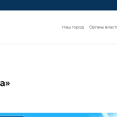
Наш город
Органы власт
а»