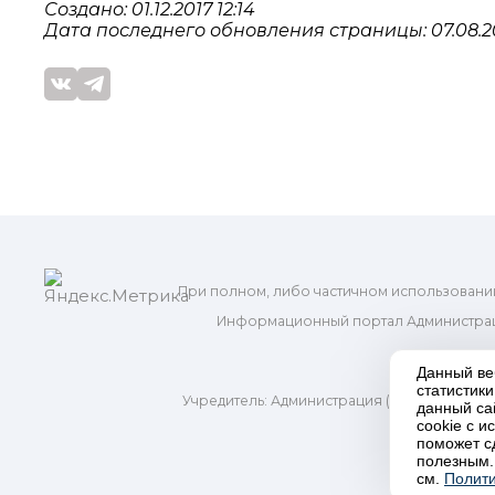
Создано: 01.12.2017 12:14
Дата последнего обновления страницы: 07.08.20
При полном, либо частичном использовани
Информационный портал Администрац
и м
Данный ве
статистик
Учредитель: Администрация (исполнительно
данный са
Адр
cookie с 
поможет с
полезным.
П
см.
Полити