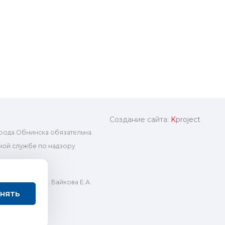
Создание сайта:
K
project
рода Обнинска обязательна.
ой службе по надзору
ный редактор: Байкова Е.А.
нять