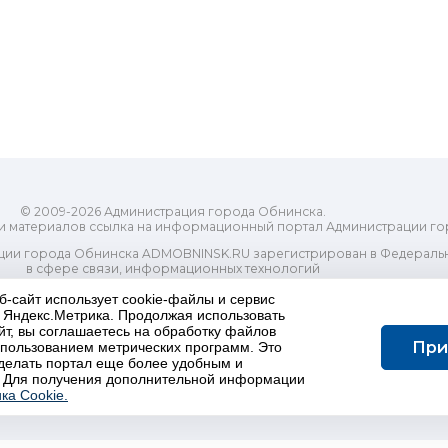
© 2009-2026 Администрация города Обнинска.
и материалов ссылка на информационный портал Администрации го
ии города Обнинска ADMOBNINSK.RU зарегистрирован в Федеральн
в сфере связи, информационных технологий
ассовых коммуникаций (Роскомнадзор) 24 июля 2018 года.
б-сайт использует cookie-файлы и сервис
Свидетельство о регистрации Эл № ФС77-73321
и Яндекс.Метрика. Продолжая использовать
-распорядительный орган) городского округа "Город Обнинск". Глав
йт, вы соглашаетесь на обработку файлов
ес электронной почты Редакции: redactor@admobninsk.ru
При
использованием метрических программ. Это
Телефон Редакции: +7 (484) 395-85-85
делать портал еще более удобным и
Настоящий ресурс содержит материалы 18+
 Для получения дополнительной информации
олитика в отношении обработки персональных данных
ка Cookie.