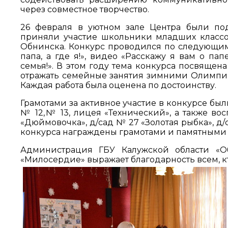
через совместное творчество.
26 февраля в уютном зале Центра были по
приняли участие школьники младших классо
Обнинска. Конкурс проводился по следующим н
папа, а где я!», видео «Расскажу я вам о па
семья!». В этом году тема конкурса посвящ
отражать семейные занятия зимними Олимпи
Каждая работа была оценена по достоинству.
Грамотами за активное участие в конкурсе бы
№ 12,№ 13, лицея «Технический», а также во
«Дюймовочка», д/сад № 27 «Золотая рыбка», д
конкурса награждены грамотами и памятными
Администрация ГБУ Калужской области «
«Милосердие» выражает благодарность всем, к