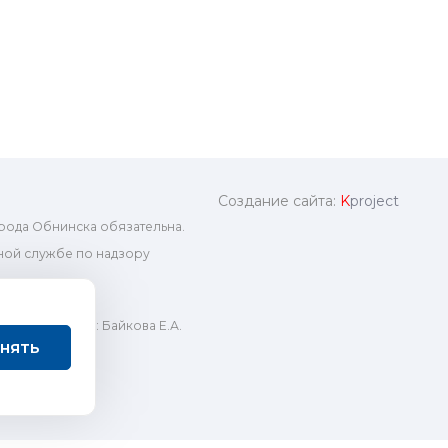
Создание сайта:
K
project
рода Обнинска обязательна.
ой службе по надзору
ный редактор: Байкова Е.А.
нять