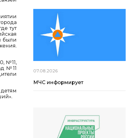
риятии
города
де тут
ийская
ы были
жения.
, №11,
ад №11
07.08.2026
дители
МЧС информирует
детям
ший».