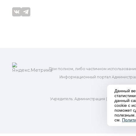
При полном, либо частичном использовани
Информационный портал Администрац
и м
Данный ве
статистик
Учредитель: Администрация (исполнительно
данный са
Адр
cookie с 
поможет с
полезным.
П
см.
Полити