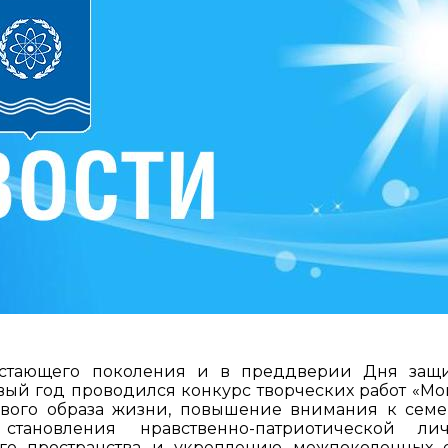
астающего поколения и в преддверии Дня защ
вый год проводился конкурс творческих работ «Мо
ового образа жизни, повышение внимания к сем
ановления нравственно-патриотической личн
го пространства и укреплению межпоколенных 