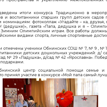
дведены итоги конкурса. Традиционно в мероп
в и воспитанники старших групп детских садов 
оминациям: фотоколлаж «Угадайте – ка, друзья, г
пе! (дедушке)», газета «Папа, дедушка и я – Олимп
ена Зимним Олимпийским играм. Все работы должн
йскими видами спорта, личные спортивные дости
ли отмечены ученики Обнинских СОШ № 7, № 9 , № 10
спитанники детских дошкольных учреждений: д/ с
/сад № 29 «Ладушка», д/сад № 42 «Ярославна». Побе
 подарками.
Обнинский центр социальной помощи семье и 
то принял участие в конкурсе «Мой папа самый луч