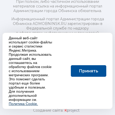
При полном, либо частичном использовании
материалов ссылка на информационный портал
Администрации города Обнинска обязательна.
Информационный портал Администрации города
Обнинска ADMOBNINSK.RU зарегистрирован в
Федеральной службе по надзору
в сфере связи, информационных технологий
и массовых коммуникаций (Роскомнадзор) 24 июля
Данный веб-сайт
2018 года.
использует cookie-файлы
и сервис статистики
Свидетельство о регистрации Эл № ФС77-73321
Яндекс.Метрика.
Продолжая использовать
Учредитель: Администрация (исполнительно-
данный сайт, вы
распорядительный орган) городского округа "Город
соглашаетесь на
Обнинск". Главный редактор: Байкова Е.А.
обработку файлов cookie
Адрес электронной почты Редакции:
Принять
с использованием
redactor@admobninsk.ru
метрических программ.
Телефон Редакции: +7 (484) 395-85-85
Это поможет сделать
Настоящий ресурс содержит материалы 18+
портал еще более
Политика в отношении обработки персональных
удобным и полезным.
Для получения
данных
дополнительной
информации см.
Политика Cookie.
Создание сайта:
K
project