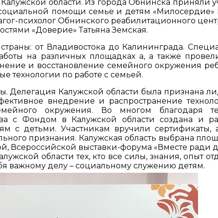
з Калужской области. Из города Обнинска приняли у
 социальной помощи семье и детям «Милосердие»
агог-психолог Обнинского реабилитационного цент
остями «Доверие» Татьяна Земская.
 страны: от Владивостока до Калининграда. Специ
аботы на различных площадках а, а также провел
анение и восстановление семейного окружения реб
 технологии по работе с семьей.
ы. Делегация Калужской области была признана л
фективное внедрение и распространение технол
емейного окружения. Во многом благодаря те
ва с Фондом в Калужской области создана и ра
ям с детьми. Участникам вручили сертификаты, 
ьного признания. Калужская область выбрана пло
ой, Всероссийской выставки-форума «Вместе ради де
лужской области тех, кто все силы, знания, опыт от
ебя важному делу – социальному служению детям.