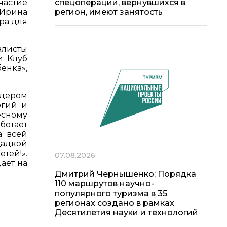
частие
спецоперации, вернувшихся в
 Ирина
регион, имеют занятость
ра для
алисты
и Клуб
енка»,
идером
огий и
сному
ботает
а всей
щадкой
тей!».
07.08.2026
дает на
Дмитрий Чернышенко: Порядка
110 маршрутов научно-
популярного туризма в 35
регионах создано в рамках
Десятилетия науки и технологий