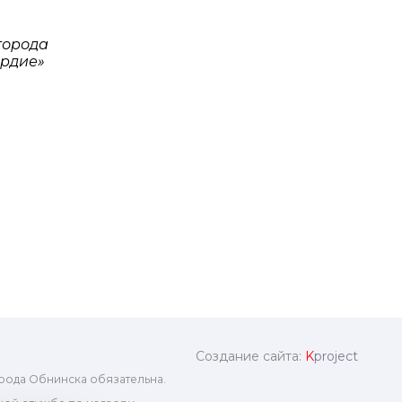
города
рдие»
Создание сайта:
K
project
рода Обнинска обязательна.