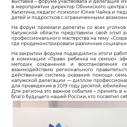
выставке – форуме участвовала и делегация и
в мероприятии директор Обнинского центра
Халютина, педагог-психолог Юлия Чайка и пед
детей и подростков с ограниченными возможн
На форум приехали делегаты со всех уголков
Калужской области представили свой опыт р
профессионального мастерства на тему «Сохр
где продемонстрировали различные социальные
На закрытии форума подводились итоги работ
в номинации «Право ребенка на семью»: эф
методик сохранения и восстановления с
взаимодействию регионального правительст
действенная система оказания помощи семь
калужской делегации — диплом профессионал
для проведения в 2019 году десятой, юбилейн
Для региона это важное событие – принять в ка
благо будущего нашей России, кто посвятил с