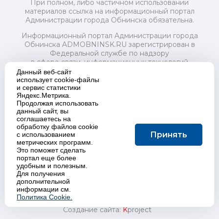
При полном, либо частичном использовании
материалов ссылка на информационный портал
Администрации города Обнинска обязательна.
Информационный портал Администрации города
Обнинска ADMOBNINSK.RU зарегистрирован в
Федеральной службе по надзору
в сфере связи, информационных технологий
и массовых коммуникаций (Роскомнадзор) 24 июля
Данный веб-сайт
2018 года.
использует cookie-файлы
и сервис статистики
Свидетельство о регистрации Эл № ФС77-73321
Яндекс.Метрика.
Продолжая использовать
Учредитель: Администрация (исполнительно-
данный сайт, вы
распорядительный орган) городского округа "Город
соглашаетесь на
Обнинск". Главный редактор: Байкова Е.А.
обработку файлов cookie
Адрес электронной почты Редакции:
Принять
с использованием
redactor@admobninsk.ru
метрических программ.
Телефон Редакции: +7 (484) 395-85-85
Это поможет сделать
Настоящий ресурс содержит материалы 18+
портал еще более
Политика в отношении обработки персональных
удобным и полезным.
Для получения
данных
дополнительной
информации см.
Политика Cookie.
Создание сайта:
K
project