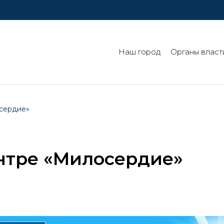
Наш город
Органы власт
осердие»
ентре «Милосердие»