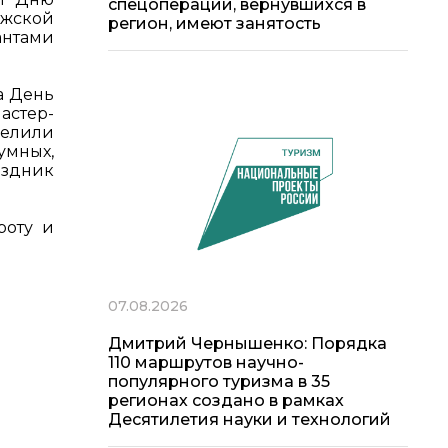
спецоперации, вернувшихся в
ужской
регион, имеют занятость
антами
а День
астер-
делили
умных,
аздник
роту и
07.08.2026
Дмитрий Чернышенко: Порядка
110 маршрутов научно-
популярного туризма в 35
регионах создано в рамках
Десятилетия науки и технологий