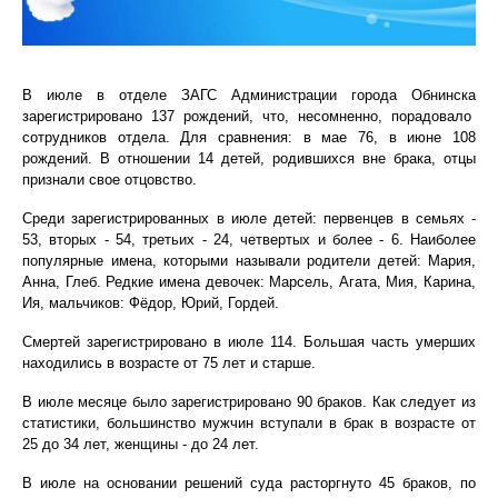
В июле в отделе ЗАГС Администрации города
Обнинск
а
зарегистрировано 137
рождений, что, несомненно, порадовало
сотрудников отдела. Для сравнения: в мае 76, в июне 108
рождений. В отношении 14 детей, родившихся вне брака, отцы
признали свое отцовство.
Среди зарегистрированных
в июле
детей: первенцев в семьях -
53, вторых - 54, третьих - 24, четвертых и более - 6. Наиболее
популярные имена
, которыми называли родители детей
:
Мария,
Анна, Глеб
. Редкие имена
девочек:
Марсель, Агата, Мия, Карина,
Ия, мальчиков: Фёдор, Юрий,
Гордей.
Смертей зарегистрировано в июле 114. Большая часть умерших
находились в возрасте от 75 лет и старше.
В июле месяце было зарегистрировано 90 браков. Как следует из
статистики, большинство мужчин вступали в брак в возрасте от
25 до 34 лет, женщины - до 24 лет.
В июле на основании решений суда расторгнуто 45 браков, по