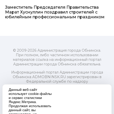
Заместитель Председателя Правительства
Марат Хуснуллин поздравил строителей с
юбилейным профессиональным праздником
© 2009-2026 Администрация города Обнинска.
При полном, либо частичном использовании
материалов ссылка на информационный портал
Администрации города Обнинска обязательна.
Информационный портал Администрации города
Обнинска ADMOBNINSK.RU зарегистрирован в
Федеральной службе по надзору
в сфере связи, информационных технологий
Данный веб-сайт
и массовых коммуникаций (Роскомнадзор) 24 июля
использует cookie-файлы
2018 года.
и сервис статистики
Свидетельство о регистрации Эл № ФС77-73321
Яндекс.Метрика.
Продолжая использовать
Учредитель: Администрация (исполнительно-
данный сайт, вы
распорядительный орган) городского округа "Город