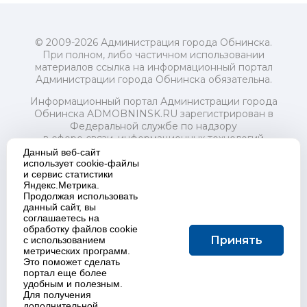
© 2009-2026 Администрация города Обнинска.
При полном, либо частичном использовании
материалов ссылка на информационный портал
Администрации города Обнинска обязательна.
Информационный портал Администрации города
Обнинска ADMOBNINSK.RU зарегистрирован в
Федеральной службе по надзору
в сфере связи, информационных технологий
и массовых коммуникаций (Роскомнадзор) 24 июля
Данный веб-сайт
2018 года.
использует cookie-файлы
и сервис статистики
Свидетельство о регистрации Эл № ФС77-73321
Яндекс.Метрика.
Продолжая использовать
Учредитель: Администрация (исполнительно-
данный сайт, вы
распорядительный орган) городского округа "Город
соглашаетесь на
Обнинск". Главный редактор: Байкова Е.А.
обработку файлов cookie
Адрес электронной почты Редакции:
Принять
с использованием
redactor@admobninsk.ru
метрических программ.
Телефон Редакции: +7 (484) 395-85-85
Это поможет сделать
Настоящий ресурс содержит материалы 18+
портал еще более
Политика в отношении обработки персональных
удобным и полезным.
Для получения
данных
дополнительной