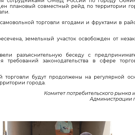
ия сотрудниками ОМВД России по городу Обни
ен плановый совместный рейд по территории го
вли.
 самовольной торговли ягодами и фруктами в рай
есечена, земельный участок освобожден от неза
вели разъяснительную беседу с предпринимат
 требований законодательства в сфере торг
 торговли будут продолжены на регулярной ос
ерритории города.
Комитет потребительского рынка и
Администрации 