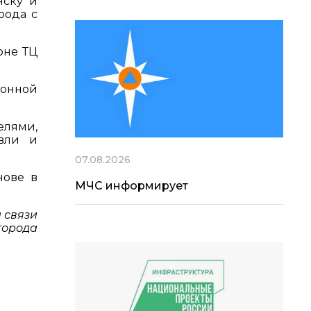
нску и
рода с
оне ТЦ
конной
елями,
овли и
07.08.2026
нове в
МЧС информирует
 связи
города