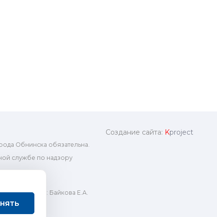
Создание сайта:
K
project
рода Обнинска обязательна.
ой службе по надзору
ный редактор: Байкова Е.А.
нять