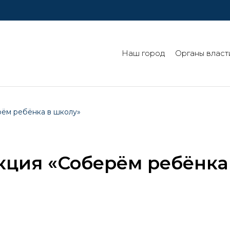
Наш город
Органы власт
рём ребёнка в школу»
кция «Соберём ребёнка