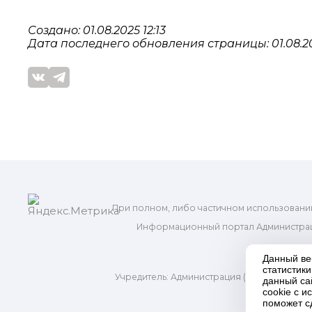
Создано: 01.08.2025 12:13
Дата последнего обновления страницы: 01.08.20
При полном, либо частичном использовани
Информационный портал Администрац
и м
Данный ве
статистик
Учредитель: Администрация (исполнительно
данный са
Адр
cookie с 
поможет с