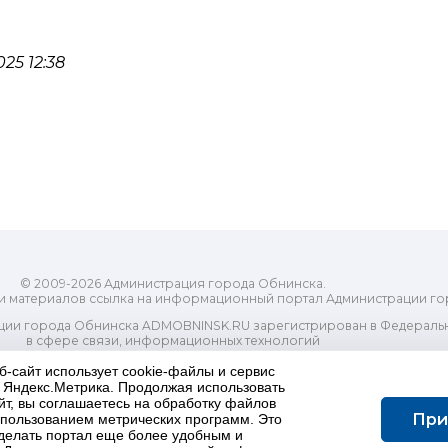
25 12:38
© 2009-2026 Администрация города Обнинска.
и материалов ссылка на информационный портал Администрации го
ии города Обнинска ADMOBNINSK.RU зарегистрирован в Федеральн
в сфере связи, информационных технологий
ассовых коммуникаций (Роскомнадзор) 24 июля 2018 года.
б-сайт использует cookie-файлы и сервис
Свидетельство о регистрации Эл № ФС77-73321
и Яндекс.Метрика. Продолжая использовать
-распорядительный орган) городского округа "Город Обнинск". Глав
йт, вы соглашаетесь на обработку файлов
ес электронной почты Редакции: redactor@admobninsk.ru
При
использованием метрических программ. Это
Телефон Редакции: +7 (484) 395-85-85
делать портал еще более удобным и
Настоящий ресурс содержит материалы 18+