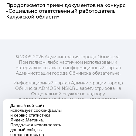
Продолжается прием документов на конкурс
«Социально ответственный работодатель
Калужской области»
© 2009-2026 Администрация города Обнинска.
При полном, либо частичном использовании
материалов ссылка на информационный портал
Администрации города Обнинска обязательна.
Информационный портал Администрации города
Обнинска ADMOBNINSK.RU зарегистрирован в
Федеральной службе по надзору
в сфере связи, информационных технологий
и массовых коммуникаций (Роскомнадзор) 24 июля
Данный веб-сайт
2018 года.
использует cookie-файлы
и сервис статистики
Свидетельство о регистрации Эл № ФС77-73321
Яндекс.Метрика.
Продолжая использовать
Учредитель: Администрация (исполнительно-
данный сайт, вы
распорядительный орган) городского округа "Город
соглашаетесь на