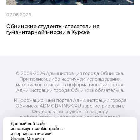
07.08.2026
Обнинские студенты-спасатели на
гуманитарной миссии в Курске
© 2009-2026 Администрация города Обнинска.
При полном, либо частичном использовании
материалов ссылка на информационный портал
Администрации города Обнинска обязательна.
Информационный портал Администрации города
Обнинска ADMOBNINSK.RU зарегистрирован в
Федеральной службе по надзору
в сфере связи, информационных технологий
и массовых коммуникаций (Роскомнадзор) 24 июля
Данный веб-сайт
2018 года.
использует cookie-файлы
и сервис статистики
Свидетельство о регистрации Эл № ФС77-73321
Яндекс.Метрика.