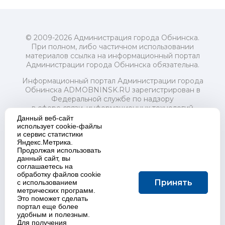
© 2009-2026 Администрация города Обнинска.
При полном, либо частичном использовании
материалов ссылка на информационный портал
Администрации города Обнинска обязательна.
Информационный портал Администрации города
Обнинска ADMOBNINSK.RU зарегистрирован в
Федеральной службе по надзору
в сфере связи, информационных технологий
и массовых коммуникаций (Роскомнадзор) 24 июля
Данный веб-сайт
2018 года.
использует cookie-файлы
и сервис статистики
Свидетельство о регистрации Эл № ФС77-73321
Яндекс.Метрика.
Продолжая использовать
Учредитель: Администрация (исполнительно-
данный сайт, вы
распорядительный орган) городского округа "Город
соглашаетесь на
Обнинск". Главный редактор: Байкова Е.А.
обработку файлов cookie
Адрес электронной почты Редакции:
Принять
с использованием
redactor@admobninsk.ru
метрических программ.
Телефон Редакции: +7 (484) 395-85-85
Это поможет сделать
Настоящий ресурс содержит материалы 18+
портал еще более
Политика в отношении обработки персональных
удобным и полезным.
Для получения
данных