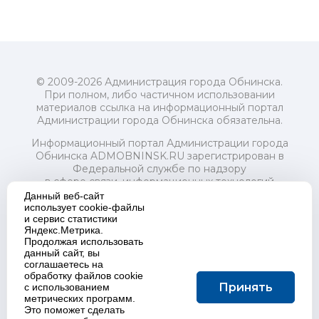
© 2009-2026 Администрация города Обнинска.
При полном, либо частичном использовании
материалов ссылка на информационный портал
Администрации города Обнинска обязательна.
Информационный портал Администрации города
Обнинска ADMOBNINSK.RU зарегистрирован в
Федеральной службе по надзору
в сфере связи, информационных технологий
и массовых коммуникаций (Роскомнадзор) 24 июля
Данный веб-сайт
2018 года.
использует cookie-файлы
и сервис статистики
Свидетельство о регистрации Эл № ФС77-73321
Яндекс.Метрика.
Продолжая использовать
Учредитель: Администрация (исполнительно-
данный сайт, вы
распорядительный орган) городского округа "Город
соглашаетесь на
Обнинск". Главный редактор: Байкова Е.А.
обработку файлов cookie
Адрес электронной почты Редакции:
Принять
с использованием
redactor@admobninsk.ru
метрических программ.
Телефон Редакции: +7 (484) 395-85-85
Это поможет сделать