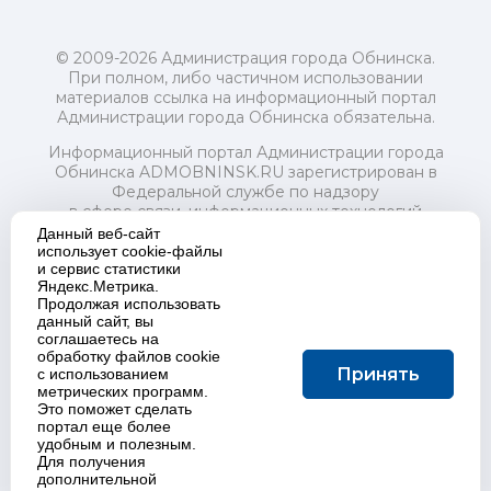
© 2009-2026 Администрация города Обнинска.
При полном, либо частичном использовании
материалов ссылка на информационный портал
Администрации города Обнинска обязательна.
Информационный портал Администрации города
Обнинска ADMOBNINSK.RU зарегистрирован в
Федеральной службе по надзору
в сфере связи, информационных технологий
и массовых коммуникаций (Роскомнадзор) 24 июля
Данный веб-сайт
2018 года.
использует cookie-файлы
и сервис статистики
Свидетельство о регистрации Эл № ФС77-73321
Яндекс.Метрика.
Продолжая использовать
Учредитель: Администрация (исполнительно-
данный сайт, вы
распорядительный орган) городского округа "Город
соглашаетесь на
Обнинск". Главный редактор: Байкова Е.А.
обработку файлов cookie
Адрес электронной почты Редакции:
Принять
с использованием
redactor@admobninsk.ru
метрических программ.
Телефон Редакции: +7 (484) 395-85-85
Это поможет сделать
Настоящий ресурс содержит материалы 18+
портал еще более
Политика в отношении обработки персональных
удобным и полезным.
Для получения
данных
дополнительной