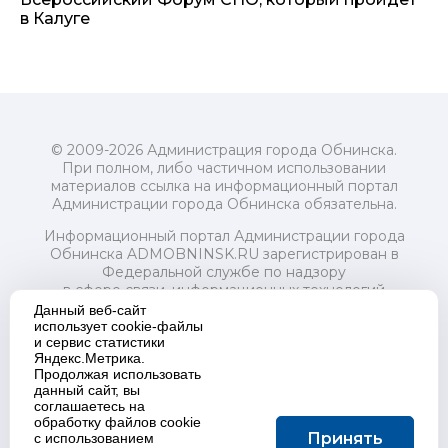
в Калуге
© 2009-2026 Администрация города Обнинска.
При полном, либо частичном использовании
материалов ссылка на информационный портал
Администрации города Обнинска обязательна.
Информационный портал Администрации города
Обнинска ADMOBNINSK.RU зарегистрирован в
Федеральной службе по надзору
в сфере связи, информационных технологий
и массовых коммуникаций (Роскомнадзор) 24 июля
Данный веб-сайт
2018 года.
использует cookie-файлы
и сервис статистики
Свидетельство о регистрации Эл № ФС77-73321
Яндекс.Метрика.
Продолжая использовать
Учредитель: Администрация (исполнительно-
данный сайт, вы
распорядительный орган) городского округа "Город
соглашаетесь на
Обнинск". Главный редактор: Байкова Е.А.
обработку файлов cookie
Адрес электронной почты Редакции:
Принять
с использованием
redactor@admobninsk.ru