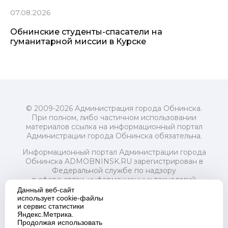
07.08.2026
Обнинские студенты-спасатели на
гуманитарной миссии в Курске
© 2009-2026 Администрация города Обнинска.
При полном, либо частичном использовании
материалов ссылка на информационный портал
Администрации города Обнинска обязательна.
Информационный портал Администрации города
Обнинска ADMOBNINSK.RU зарегистрирован в
Федеральной службе по надзору
в сфере связи, информационных технологий
и массовых коммуникаций (Роскомнадзор) 24 июля
Данный веб-сайт
2018 года.
использует cookie-файлы
и сервис статистики
Свидетельство о регистрации Эл № ФС77-73321
Яндекс.Метрика.
Продолжая использовать
Учредитель: Администрация (исполнительно-