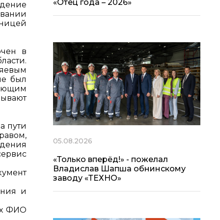
«Отец года – 2026»
ждение
овании
ьницей
ючен в
ласти.
дяевым
ме был
лающим
зывают
а пути
равом,
05.08.2026
ждения
сервис
«Только вперёд!» - пожелал
Владислав Шапша обнинскому
кумент
заводу «ТЕХНО»
ения и
ах ФИО