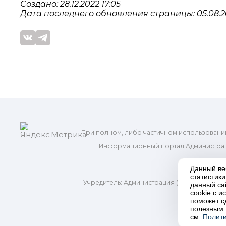
Создано: 28.12.2022 17:05
Дата последнего обновления страницы: 05.08.2
При полном, либо частичном использовани
Информационный портал Администрац
и м
Данный ве
статистик
Учредитель: Администрация (исполнительно
данный са
Адр
cookie с 
поможет с
полезным.
П
см.
Полити