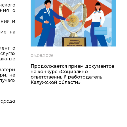
нского
яния о
ения и
ние на
мент о
слугах
04.08.2026
мажные
Продолжается прием документов
матери
на конкурс «Социально
ри, не
ответственный работодатель
лучаях
Калужской области»
города