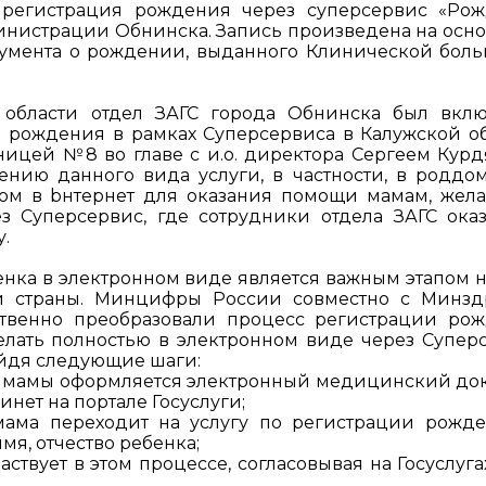
 регистрация рождения через суперсервис «Ро
министрации Обнинска. Запись произведена на осн
кумента о рождении, выданного Клинической бол
области отдел ЗАГС города Обнинска был вкл
 рождения в рамках Суперсервиса в Калужской об
ницей №8 во главе с и.о. директора Сергеем Кур
нию данного вида услуги, в частности, в роддо
пом в bнтернет для оказания помощи мамам, же
з Суперсервис, где сотрудники отдела ЗАГС ока
.
нка в электронном виде является важным этапом н
й страны. Минцифры России совместно с Минзд
венно преобразовали процесс регистрации ро
делать полностью в электронном виде через Супер
ойдя следующие шаги:
ия мамы оформляется электронный медицинский до
нет на портале Госуслуги;
мама переходит на услугу по регистрации рожд
мя, отчество ребенка;
частвует в этом процессе, согласовывая на Госуслуг