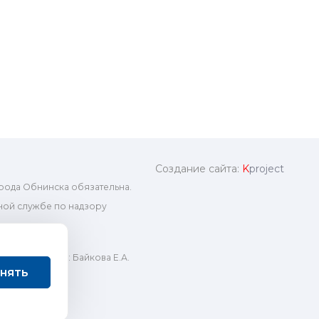
Создание сайта:
K
project
рода Обнинска обязательна.
ой службе по надзору
ный редактор: Байкова Е.А.
нять