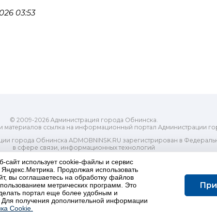
026 03:53
© 2009-2026 Администрация города Обнинска.
и материалов ссылка на информационный портал Администрации го
ии города Обнинска ADMOBNINSK.RU зарегистрирован в Федеральн
в сфере связи, информационных технологий
ассовых коммуникаций (Роскомнадзор) 24 июля 2018 года.
б-сайт использует cookie-файлы и сервис
Свидетельство о регистрации Эл № ФС77-73321
и Яндекс.Метрика. Продолжая использовать
-распорядительный орган) городского округа "Город Обнинск". Глав
йт, вы соглашаетесь на обработку файлов
ес электронной почты Редакции: redactor@admobninsk.ru
При
использованием метрических программ. Это
Телефон Редакции: +7 (484) 395-85-85
делать портал еще более удобным и
Настоящий ресурс содержит материалы 18+
 Для получения дополнительной информации
олитика в отношении обработки персональных данных
ка Cookie.