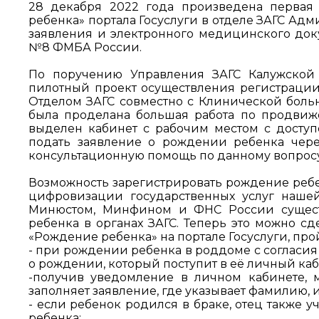
28 декабря 2022 года произведена первая
ребенка» портала Госуслуги в отделе ЗАГС Ад
заявления и электронного медицинского до
№8 ФМБА России.
По поручению Управления ЗАГС Калужской 
пилотный проект осуществления регистрации
Отделом ЗАГС совместно с Клинической боль
была проделана большая работа по продвиже
выделен кабинет с рабочим местом с досту
подать заявление о рождении ребенка чере
консультационную помощь по данному вопросу
Возможность зарегистрировать рождение ребе
цифровизации государственных услуг наше
Минюстом, Минфином и ФНС России сущест
ребенка в органах ЗАГС. Теперь это можно с
«Рождение ребенка» на портале Госуслуги, пр
- при рождении ребенка в роддоме с соглас
о рождении, который поступит в её личный каби
-получив уведомление в личном кабинете, 
заполняет заявление, где указывает фамилию, и
- если ребенок родился в браке, отец также у
ребенка;