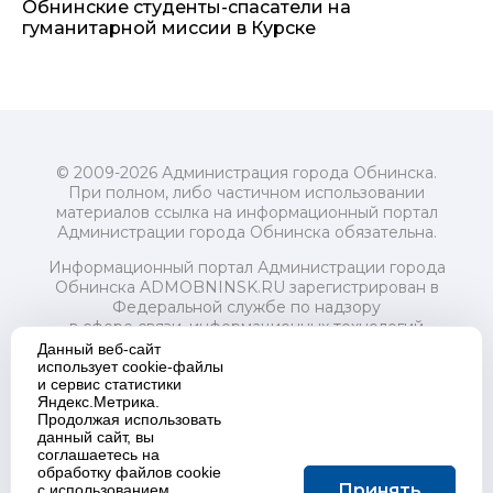
Обнинские студенты-спасатели на
гуманитарной миссии в Курске
© 2009-2026 Администрация города Обнинска.
При полном, либо частичном использовании
материалов ссылка на информационный портал
Администрации города Обнинска обязательна.
Информационный портал Администрации города
Обнинска ADMOBNINSK.RU зарегистрирован в
Федеральной службе по надзору
в сфере связи, информационных технологий
и массовых коммуникаций (Роскомнадзор) 24 июля
Данный веб-сайт
2018 года.
использует cookie-файлы
и сервис статистики
Свидетельство о регистрации Эл № ФС77-73321
Яндекс.Метрика.
Продолжая использовать
Учредитель: Администрация (исполнительно-
данный сайт, вы
распорядительный орган) городского округа "Город
соглашаетесь на
Обнинск". Главный редактор: Байкова Е.А.
обработку файлов cookie
Адрес электронной почты Редакции:
Принять
с использованием