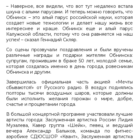
– Наверное, все видели, что вот тут недалеко встала
шхуна с алыми парусами. И теперь можно говорить, что
Обнинск – это алый парус российской науки, которая
создает новые технологии и делает нашу жизнь все
интереснее и краше. Обнинск еще и алый парус
Калужской области, потому что она равняется на наш
успех! – сказал Геннадий Скляр.
Со сцены прозвучали поздравления и были вручены
различные награды и подарки жителям Обнинска:
супругам, прожившим в браке 50 лет, молодой семье,
которая создалась именно в день города, ровесникам
Обнинска и другим.
Завершилась официальная часть акцией «Мечты
сбываются!» от Русского радио. В воздух поднялись
полторы тысячи воздушных шаров, которые должны
были исполнить желания горожан о мире, добре,
счастье и процветании города.
В большой концертной программе участвовали лучшие
артисты города: Заслуженная артистка России Лидия
Музалева, Кавер группа «Шейк», певец и ведущий
вечера Александр Балыков, команда по фитнес-
аэробике СДЮСШОР «Квант», Заслуженная артистка