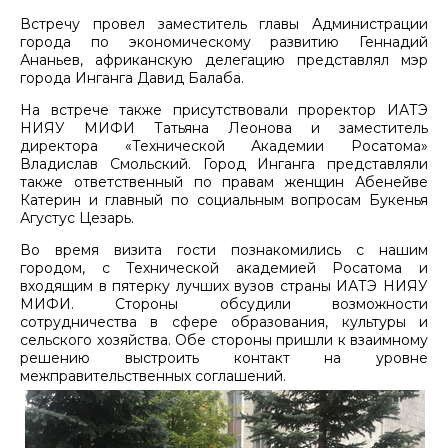
Встречу провел заместитель главы Администрации
города по экономическому развитию Геннадий
Ананьев, африканскую делегацию представлял мэр
города Инганга Давид Балаба.
На встрече также присутствовали проректор ИАТЭ
НИЯУ МИФИ Татьяна Леонова и заместитель
директора «Технической Академии Росатома»
Владислав Смольский. Город Инганга представляли
также ответственный по правам женщин Абенейве
Катерин и главный по социальным вопросам Букенья
Агустус Цезарь.
Во время визита гости познакомились с нашим
городом, с Технической академией Росатома и
входящим в пятерку лучших вузов страны ИАТЭ НИЯУ
МИФИ. Стороны обсудили возможности
сотрудничества в сфере образования, культуры и
сельского хозяйства. Обе стороны пришли к взаимному
решению выстроить контакт на уровне
межправительственных соглашений.