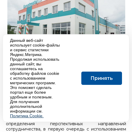
Данный веб-сайт
использует cookie-файлы
и сервис статистики
Яндекс.Метрика.
Продолжая использовать
данный сайт, вы
соглашаетесь на
обработку файлов cookie
Делегация Агентства по ядерной энергии
Принять
с использованием
Организации экономического сотрудничества и
метрических программ.
развития посетила ГНЦ РФ – ФЭИ (24.05.2018)
Это поможет сделать
портал еще более
Целью визита делегации под руководством
удобным и полезным.
Для получения
генерального директора Агентства по ядерной
дополнительной
энергетике при ОЭСР (NEA/OECD) Уильяма Мэгвуда
информации см.
стало ознакомление с деятельностью Физико-
Политика Cookie.
энергетического института им. А.И. Лейпунского для
определения перспективных направлений
сотрудничества, в первую очередь с использованием