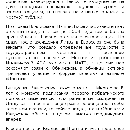
обнинская кавер-группа «Шейк». Ее выступление на
двух городских площадках получилось ярким и
запоминающимся, и вызвало позитивные отклики у
местной публики.
По словам Владислава Шапши, Висагинас известен как
атомный город, так как до 2009 года там работала
крупнейшая в Европе атомная электростанция. Но
сразу после вхождения Литвы в Евросоюз она была
закрыта. Это создало определенные трудности с
трудоустройством местного, в основном
русскоязычного, населения. Многие из работников
Игналинской АЭС учились в ИАТЭ, и до сих пор
сохраняют связи с Обнинском, а обнинцы активно
принимают участие в форуме молодых атомщиков
«Диснай».
Владислав Валерьевич, также отметил: - Многое за 15
лет с момента подписания первого побратимского
договора изменилось. Если раньше мы смотрели на
Литву как на процветающее развитое общество, а себя
часто критиковали, то сейчас видно, что и Обнинск и
Калужская область в целом заметно продвинулись
вперед.
В ходе поездки Владислав Шапша изучал передовой