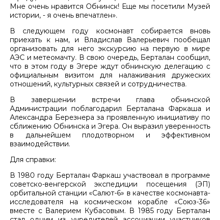
Мне очень нравится Обнинск! Еще мы посетили Музей
истории, - я очень впечатлен».
В следующем году космонавт собирается вновь
приехать к нам, и Владислав Валерьевич пообещал
организовать для него экскурсию на первую в мире
АЭС и метеомачту. В свою очередь, Берталан сообщил,
что в этом году в Эгере ждут обнинскую делегацию с
официальным визитом для налаживания дружеских
отношений, культурных связей и сотрудничества.
В завершении встречи глава обнинской
Администрации поблагодарил Берталана Фаркаша и
Александра Березнера за проявленную инициативу по
сближению Обнинска и Эгера. Он выразил уверенность
в дальнейшем плодотворном и эффективном
взаимодействии.
Для справки:
В 1980 году Берталан Фаркаш участвовал в программе
советско-венгерской экспедиции посещения (ЭП)
орбитальной станции «Салют-6» в качестве космонавта-
исследователя на космическом корабле «Союз-36»
вместе с Валерием Кубасовым. В 1985 году Берталан
стал одним из учредителей ассоциации участников