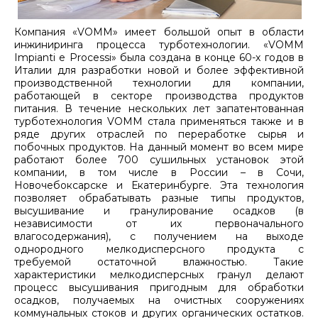
Компания «VOMM» имеет большой опыт в области
инжиниринга процесса турботехнологии. «VOMM
Impianti е Processi» была создана в конце 60-х годов в
Италии для разработки новой и более эффективной
производственной технологии для компании,
работающей в секторе производства продуктов
питания. В течение нескольких лет запатентованная
турботехнология VOMM стала применяться также и в
ряде других отраслей по переработке сырья и
побочных продуктов. На данный момент во всем мире
работают более 700 сушильных установок этой
компании, в том числе в России – в Сочи,
Новочебоксарске и Екатеринбурге. Эта технология
позволяет обрабатывать разные типы продуктов,
высушивание и гранулирование осадков (в
независимости от их первоначального
влагосодержания), с получением на выходе
однородного мелкодисперсного продукта с
требуемой остаточной влажностью. Такие
характеристики мелкодисперсных гранул делают
процесс высушивания пригодным для обработки
осадков, получаемых на очистных сооружениях
коммунальных стоков и других органических остатков.