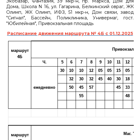
Экобазар, Фантазия, 39 мкр-н, пр. Маркса, Дом для
Дома, Школа N 16, ул. Гагарина, Белкинский овраг, ЖК
Олимп, ЖК Олимп, ИФЗ, 51 мкр-н, Дом связи, завод
"Сигнал", Бассейн, Поликлиника, Универмаг, гост.
"Юбилейная", Привокзальная площадь
Расписание движения маршрута № 4Б с 01.12.2025
Привокзальн
маршрут
4Б
Ч.
5
6
7
8
9
10
11
12
13
30
10
10
12
05
05
15
05
08
32
30
32
45
40
30
18
20
ежедневно
50
45
57
45
33
35
55
48
50
Маг. "М
маршрут