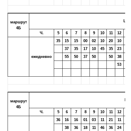
ЦИ
маршрут
4Б
Ч.
5
6
7
8
9
10
11
12
13
35
15
15
00
02
10
20
10
13
37
35
17
10
45
35
23
25
ежедневно
55
50
37
50
50
38
40
53
55
ИМ
маршрут
4Б
Ч.
5
6
7
8
9
10
11
12
13
36
16
16
01
03
11
21
11
14
38
36
18
11
46
36
24
26