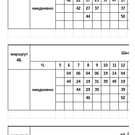
42
22
17
29
37
47
17
20
ежедневно
42
27
37
37
40
44
50
52
Школа 
маршрут
4Б
Ч.
5
6
7
8
9
10
11
12
13
04
06
04
06
19
14
04
07
44
24
19
31
39
49
19
22
ежедневно
44
29
39
39
42
46
52
54
ул. Гаг