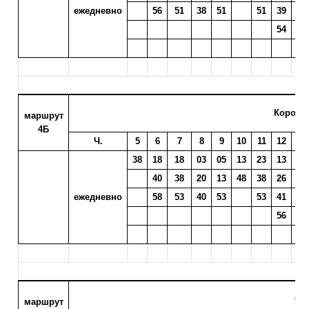
ежедневно
56
51
38
51
51
39
41
54
56
Коробе
маршрут
4Б
Ч.
5
6
7
8
9
10
11
12
13
38
18
18
03
05
13
23
13
16
40
38
20
13
48
38
26
28
ежедневно
58
53
40
53
53
41
43
56
58
ОУ
маршрут