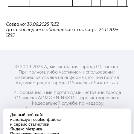
Создано: 30.06.2025 11:32
Дата последнего обновления страницы: 24.11.2025
12:15
© 2009-2026 Администрация города Обнинска.
При полном, либо частичном использовании
материалов ссылка на информационный портал
Администрации города Обнинска обязательна.
Информационный портал Администрации города
Обнинска ADMOBNINSK.RU зарегистрирован в
Федеральной службе по надзору
в сфере связи, информационных технологий
и массовых коммуникаций (Роскомнадзор) 24 июля
Данный веб-сайт
2018 года.
использует cookie-файлы
и сервис статистики
Свидетельство о регистрации Эл № ФС77-73321
Яндекс.Метрика.
Продолжая использовать