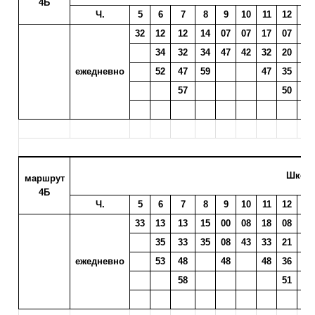
4Б
Ч.
5
6
7
8
9
10
11
12
13
32
12
12
14
07
07
17
07
10
34
32
34
47
42
32
20
22
ежедневно
52
47
59
47
35
37
57
50
52
Школа
маршрут
4Б
Ч.
5
6
7
8
9
10
11
12
13
33
13
13
15
00
08
18
08
11
35
33
35
08
43
33
21
23
ежедневно
53
48
48
48
36
38
58
51
53