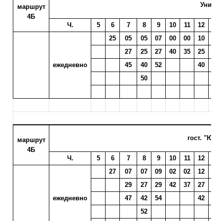
Униве
маршрут
4Б
Ч.
5
6
7
8
9
10
11
12
13
25
05
05
07
00
00
10
00
27
25
27
40
35
25
13
ежедневно
45
40
52
40
28
50
43
гост. "Юб
маршрут
4Б
Ч.
5
6
7
8
9
10
11
12
13
27
07
07
09
02
02
12
02
29
27
29
42
37
27
15
ежедневно
47
42
54
42
30
52
45