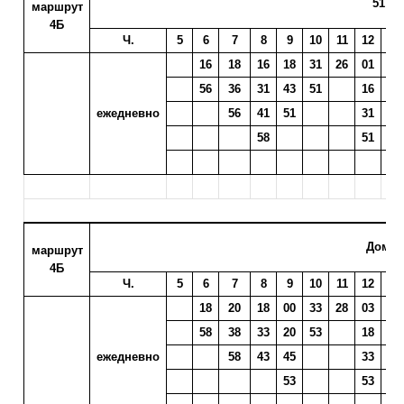
51 мк
маршрут
4Б
Ч.
5
6
7
8
9
10
11
12
13
16
18
16
18
31
26
01
04
56
36
31
43
51
16
19
ежедневно
56
41
51
31
34
58
51
54
Дом с
маршрут
4Б
Ч.
5
6
7
8
9
10
11
12
13
18
20
18
00
33
28
03
06
58
38
33
20
53
18
21
ежедневно
58
43
45
33
36
53
53
56