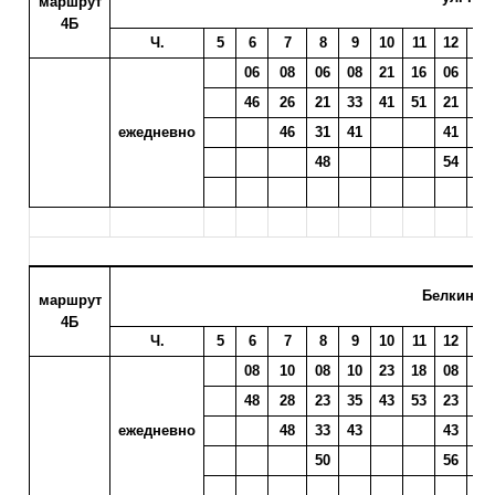
маршрут
4Б
Ч.
5
6
7
8
9
10
11
12
13
06
08
06
08
21
16
06
09
46
26
21
33
41
51
21
24
ежедневно
46
31
41
41
44
48
54
56
Белкински
маршрут
4Б
Ч.
5
6
7
8
9
10
11
12
13
08
10
08
10
23
18
08
11
48
28
23
35
43
53
23
26
ежедневно
48
33
43
43
46
50
56
58