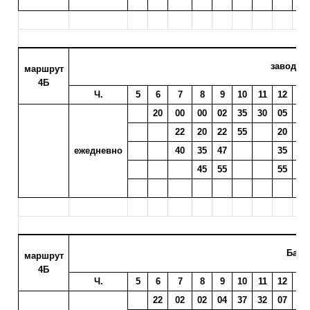
завод "С
маршрут
4Б
Ч.
5
6
7
8
9
10
11
12
13
20
00
00
02
35
30
05
08
22
20
22
55
20
23
ежедневно
40
35
47
35
38
45
55
55
58
Басс
маршрут
4Б
Ч.
5
6
7
8
9
10
11
12
13
22
02
02
04
37
32
07
10