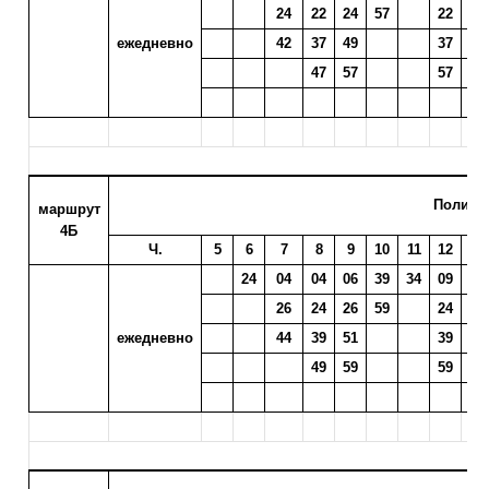
24
22
24
57
22
25
ежедневно
42
37
49
37
40
47
57
57
Поликл
маршрут
4Б
Ч.
5
6
7
8
9
10
11
12
13
24
04
04
06
39
34
09
12
26
24
26
59
24
27
ежедневно
44
39
51
39
42
49
59
59