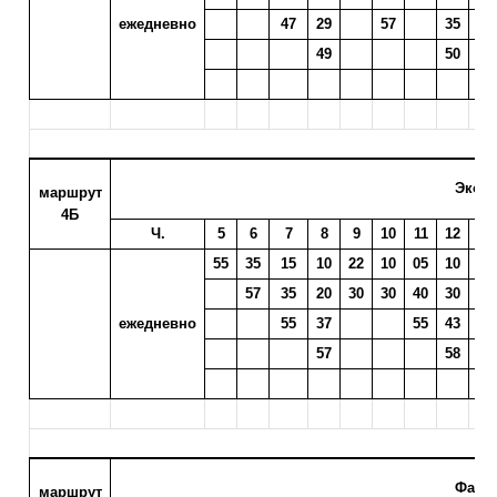
ежедневно
47
29
57
35
37
49
50
52
Экоба
маршрут
4Б
Ч.
5
6
7
8
9
10
11
12
13
55
35
15
10
22
10
05
10
13
57
35
20
30
30
40
30
33
ежедневно
55
37
55
43
45
57
58
Фанта
маршрут