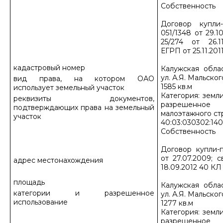
Собственность
Договор купл
051/1348 от 29.
25/274 от 26.1
ЕГРП от 25.11.20
кадастровый номер
Калужская обла
ул. А.Я. Мальского
вид права, на котором ОАО
1585 кв.м
использует земельный участок
Категория: земл
реквизиты документов,
разрешенное 
подтверждающих права на земельный
малоэтажного ст
участок
40:03:030302:140
Собственность
Договор купли-
от 27.07.2009; 
адрес местонахождения
18.09.2012 40 КЛ
площадь
Калужская обла
категории и разрешенное
ул. А.Я. Мальского
использование
1277 кв.м
Категория: земл
разрешенное 