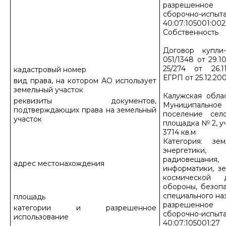
разрешенное 
сборочно-испыта
40:07:105001:002
Собственность
Договор купл
051/1348 от 29.
25/274 от 26.1
кадастровый номер
ЕГРП от 25.12.20
вид права, на котором АО использует
земельный участок
Калужская обла
реквизиты документов,
Муниципальное 
подтверждающих права на земельный
поселение сел
участок
площадка № 2, уч
3714 кв.м
Категория: зе
энергетики, 
радиовещани
адрес местонахождения
информатики, з
космической д
обороны, безоп
специального на
площадь
разрешенное 
категории и разрешенное
сборочно-испыта
использование
40:07:105001:27