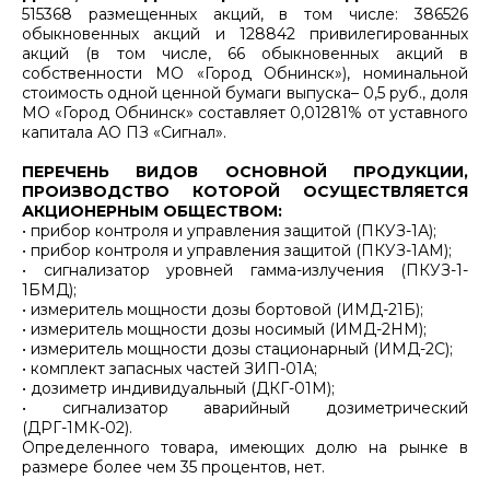
515368 размещенных акций, в том числе: 386526
обыкновенных акций и 128842 привилегированных
акций (в том числе, 66 обыкновенных акций в
собственности МО «Город Обнинск»), номинальной
стоимость одной ценной бумаги выпуска– 0,5 руб., доля
МО «Город Обнинск» составляет 0,01281% от уставного
капитала АО ПЗ «Сигнал».
ПЕРЕЧЕНЬ ВИДОВ ОСНОВНОЙ ПРОДУКЦИИ,
ПРОИЗВОДСТВО КОТОРОЙ ОСУЩЕСТВЛЯЕТСЯ
АКЦИОНЕРНЫМ ОБЩЕСТВОМ:
• прибор контроля и управления защитой (ПКУЗ-1А);
• прибор контроля и управления защитой (ПКУЗ-1АМ);
• сигнализатор уровней гамма-излучения (ПКУЗ-1-
1БМД);
• измеритель мощности дозы бортовой (ИМД-21Б);
• измеритель мощности дозы носимый (ИМД-2НМ);
• измеритель мощности дозы стационарный (ИМД-2С);
• комплект запасных частей ЗИП-01А;
• дозиметр индивидуальный (ДКГ-01М);
• сигнализатор аварийный дозиметрический
(ДРГ-1МК-02).
Определенного товара, имеющих долю на рынке в
размере более чем 35 процентов, нет.