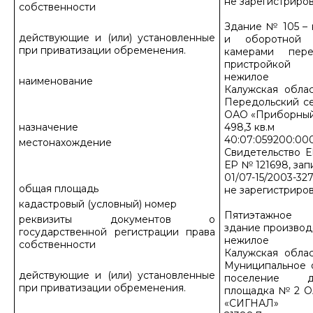
не зарегистриров
собственности
Здание № 105 – 
действующие и (или) установленные
и оборотной 
при приватизации обременения.
камерами пере
пристройкой
нежилое
наименование
Калужская облас
Передольский се
ОАО «Приборный
назначение
498,3 кв.м
40:07:059200:000
местонахождение
Свидетельство Е
ЕР № 121698, зап
01/07-15/2003-327
общая площадь
не зарегистриров
кадастровый (условный) номер
Пятиэтажное к
реквизиты документов о
здание производ
государственной регистрации права
нежилое
собственности
Калужская облас
Муниципальное 
действующие и (или) установленные
поселение д
при приватизации обременения.
площадка № 2 О
«СИГНАЛ»