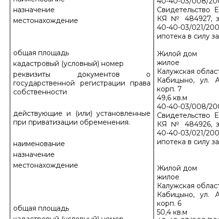
40-40-03/008/20
назначение
Свидетельство Е
КЯ № 484927, з
местонахождение
40-40-03/021/200
ипотека в силу з
общая площадь
Жилой дом
жилое
кадастровый (условный) номер
Калужская област
реквизиты документов о
Кабицыно, ул. А
государственной регистрации права
корп. 7
собственности
49,6 кв.м
40-40-03/008/20
действующие и (или) установленные
Свидетельство Е
при приватизации обременения.
КЯ № 484926, з
40-40-03/021/200
ипотека в силу з
наименование
назначение
местонахождение
Жилой дом
жилое
Калужская област
Кабицыно, ул. А
корп. 6
общая площадь
50,4 кв.м