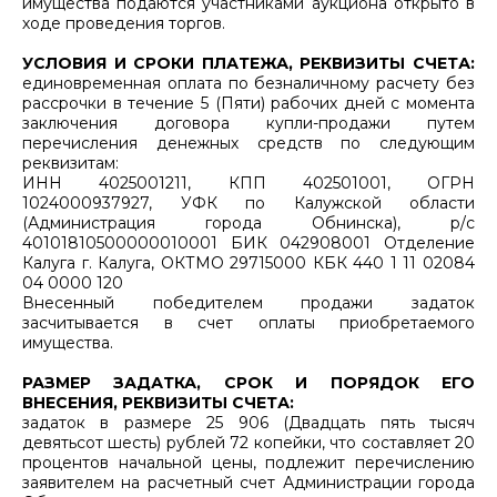
имущества подаются участниками аукциона открыто в
ходе проведения торгов.
УСЛОВИЯ И СРОКИ ПЛАТЕЖА, РЕКВИЗИТЫ СЧЕТА:
единовременная оплата по безналичному расчету без
рассрочки в течение 5 (Пяти) рабочих дней с момента
заключения договора купли-продажи путем
перечисления денежных средств по следующим
реквизитам:
ИНН 4025001211, КПП 402501001, ОГРН
1024000937927, УФК по Калужской области
(Администрация города Обнинска), р/с
40101810500000010001 БИК 042908001 Отделение
Калуга г. Калуга, ОКТМО 29715000 КБК 440 1 11 02084
04 0000 120
Внесенный победителем продажи задаток
засчитывается в счет оплаты приобретаемого
имущества.
РАЗМЕР ЗАДАТКА, СРОК И ПОРЯДОК ЕГО
ВНЕСЕНИЯ, РЕКВИЗИТЫ СЧЕТА:
задаток в размере 25 906 (Двадцать пять тысяч
девятьсот шесть) рублей 72 копейки, что составляет 20
процентов начальной цены, подлежит перечислению
заявителем на расчетный счет Администрации города