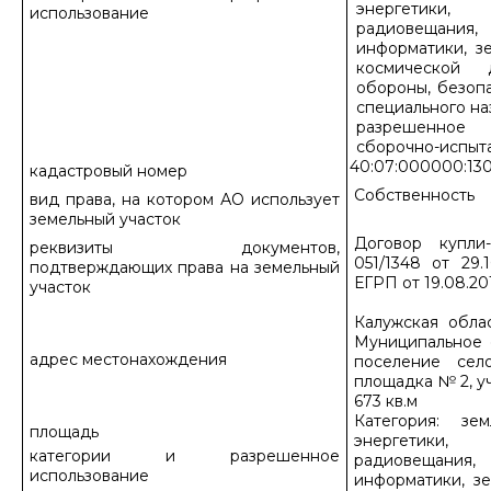
энергетики, 
использование
радиовещани
информатики, з
космической д
обороны, безоп
специального на
разрешенное 
сборочно-испыта
40:07:000000:13
кадастровый номер
Собственность
вид права, на котором АО использует
земельный участок
Договор купл
реквизиты документов,
051/1348 от 29.
подтверждающих права на земельный
ЕГРП от 19.08.20
участок
Калужская обла
Муниципальное 
адрес местонахождения
поселение сел
площадка № 2, уч
673 кв.м
Категория: зе
площадь
энергетики, 
категории и разрешенное
радиовещани
использование
информатики, з