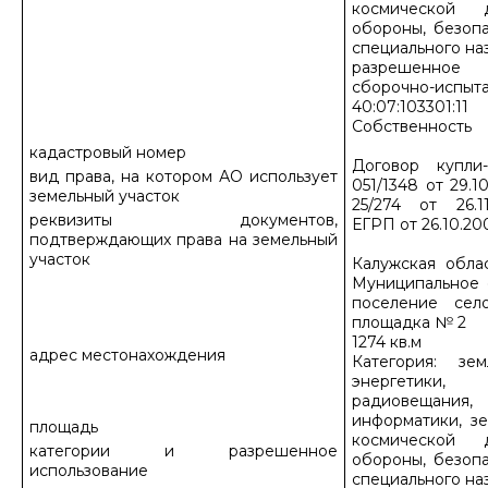
космической д
обороны, безоп
специального на
разрешенное 
сборочно-испыта
40:07:103301:11
Собственность
кадастровый номер
Договор купл
вид права, на котором АО использует
051/1348 от 29.
земельный участок
25/274 от 26.1
реквизиты документов,
ЕГРП от 26.10.20
подтверждающих права на земельный
участок
Калужская обла
Муниципальное 
поселение сел
площадка № 2
1274 кв.м
адрес местонахождения
Категория: зе
энергетики, 
радиовещани
информатики, з
площадь
космической д
категории и разрешенное
обороны, безоп
использование
специального на