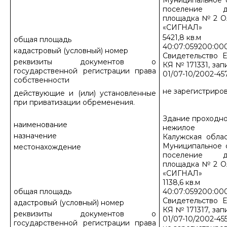
Муниципальное 
поселение д
площадка № 2 О
«СИГНАЛ»
5421,8 кв.м
общая площадь
40:07:059200:000
кадастровый (условный) номер
Свидетельство Е
реквизиты документов о
КЯ № 171331, зап
государственной регистрации права
01/07-10/2002-457
собственности
не зарегистриров
действующие и (или) установленные
при приватизации обременения.
Здание проходн
наименование
нежилое
назначение
Калужская облас
Муниципальное 
местонахождение
поселение д
площадка № 2 О
«СИГНАЛ»
1138,6 кв.м
общая площадь
40:07:059200:00
Свидетельство Е
адастровый (условный) номер
КЯ № 171317, зап
реквизиты документов о
01/07-10/2002-455
государственной регистрации права