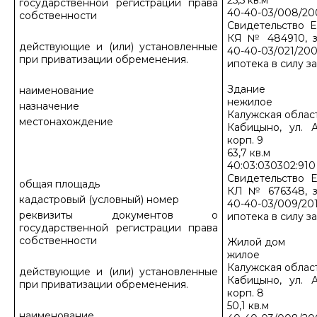
25,5 кв.м
государственной регистрации права
40-40-03/008/20
собственности
Свидетельство Е
КЯ № 484910, з
действующие и (или) установленные
40-40-03/021/200
при приватизации обременения.
ипотека в силу з
Здание
наименование
нежилое
назначение
Калужская област
местонахождение
Кабицыно, ул. А
корп. 9
63,7 кв.м
40:03:030302:910
Свидетельство Е
общая площадь
КЛ № 676348, з
кадастровый (условный) номер
40-40-03/009/201
реквизиты документов о
ипотека в силу з
государственной регистрации права
собственности
Жилой дом
жилое
Калужская област
действующие и (или) установленные
Кабицыно, ул. А
при приватизации обременения.
корп. 8
50,1 кв.м
наименование