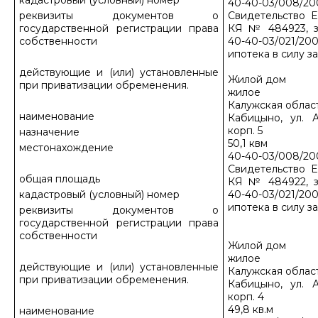
кадастровый (условный) номер
40-40-03/008/20
реквизиты документов о
Свидетельство Е
государственной регистрации права
КЯ № 484923, з
собственности
40-40-03/021/200
ипотека в силу з
действующие и (или) установленные
Жилой дом
при приватизации обременения.
жилое
Калужская област
наименование
Кабицыно, ул. А
корп. 5
назначение
50,1 квм
местонахождение
40-40-03/008/20
Свидетельство Е
общая площадь
КЯ № 484922, з
кадастровый (условный) номер
40-40-03/021/200
ипотека в силу з
реквизиты документов о
государственной регистрации права
собственности
Жилой дом
жилое
действующие и (или) установленные
Калужская област
при приватизации обременения.
Кабицыно, ул. А
корп. 4
49,8 кв.м
наименование