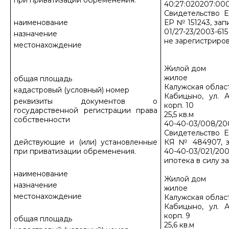
при приватизации обременения.
40:27:020207:000
Свидетельство Е
наименование
ЕР № 151243, зап
01/27-23/2003-615
назначение
не зарегистриро
местонахождение
Жилой дом
жилое
общая площадь
Калужская област
кадастровый (условный) номер
Кабицыно, ул. А
реквизиты документов о
корп. 10
государственной регистрации права
25,5 кв.м
собственности
40-40-03/008/20
Свидетельство Е
действующие и (или) установленные
КЯ № 484907, з
при приватизации обременения.
40-40-03/021/200
ипотека в силу з
наименование
Жилой дом
назначение
жилое
местонахождение
Калужская област
Кабицыно, ул. А
корп. 9
общая площадь
25,6 кв.м