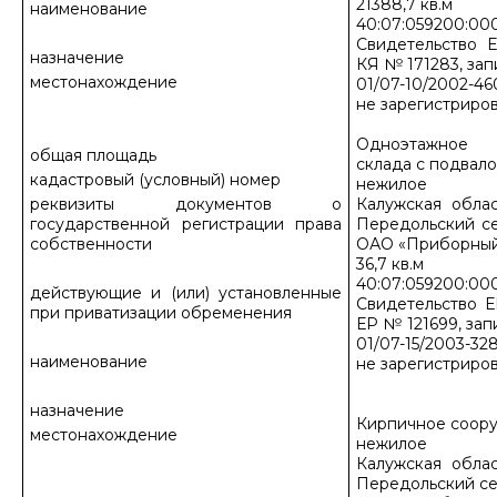
21388,7 кв.м
наименование
40:07:059200:000
Свидетельство Е
назначение
КЯ № 171283, зап
местонахождение
01/07-10/2002-46
не зарегистриров
Одноэтажное 
общая площадь
склада с подвал
кадастровый (условный) номер
нежилое
реквизиты документов о
Калужская облас
государственной регистрации права
Передольский се
собственности
ОАО «Приборный
36,7 кв.м
40:07:059200:000
действующие и (или) установленные
Свидетельство Е
при приватизации обременения
ЕР № 121699, зап
01/07-15/2003-32
наименование
не зарегистриров
назначение
Кирпичное соор
местонахождение
нежилое
Калужская облас
Передольский се