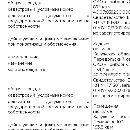
ОАО «Приборный
общая площадь
87,1 кв.м
кадастровый (условный) номер
40:07:059200:000
реквизиты документов о
Свидетельство Е
государственной регистрации права
ЕР № 121693, зап
собственности
01/07-10/2002-459
не зарегистриров
действующие и (или) установленные
Здание
при приватизации обременения.
нежилое
Калужская облас
наименование
Передольский се
назначение
ОАО «Приборный
местонахождение
1159,4 кв.м
40:07:059200:000
Свидетельство Е
КЯ № 171301, зап
общая площадь
01/07-15/2003-326
кадастровый (условный) номер
не зарегистриро
реквизиты документов о
Помещения
государственной регистрации права
нежилые
собственности
Калужская обла
Ленина, д. 103
действующие и (или) установленные
193,8 кв.м