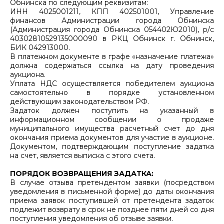
Обнинска по следующим реквизитам:
ИНН 4025001211, КПП 402501001, Управление
финансов Администрации города Обнинска
(Администрация города Обнинска 054402Ю2010), р/с
40302810529135000090 в РКЦ Обнинск г. Обнинск,
БИК 042913000.
В платежном документе в графе «назначение платежа»
должна содержаться ссылка на дату проведения
аукциона.
Уплата НДС осуществляется победителем аукциона
самостоятельно в порядке установленном
действующим законодательством РФ.
Задаток должен поступить на указанный в
информационном сообщении о продаже
муниципального имущества расчетный счет до дня
окончания приема документов для участие в аукционе.
Документом, подтверждающим поступление задатка
на счет, является выписка с этого счета.
ПОРЯДОК ВОЗВРАЩЕНИЯ ЗАДАТКА:
В случае отзыва претендентом заявки (посредством
уведомления в письменной форме) до даты окончания
приема заявок поступившей от претендента задаток
подлежит возврату в срок не позднее пяти дней со дня
поступления уведомления об отзыве заявки.