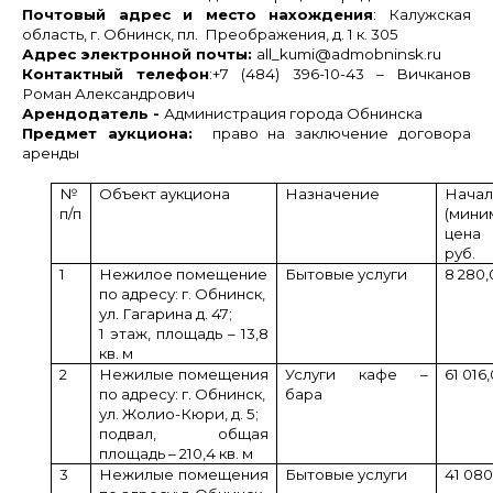
Почтовый адрес и место нахождения
: Калужская
область, г. Обнинск, пл. Преображения, д. 1 к. 305
Адрес электронной почты:
all
_
kumi
@
admobninsk
.
ru
Контактный телефон
:+7 (484) 396-10-43 – Вичканов
Роман Александрович
Арендодатель -
Администрация города Обнинска
Предмет аукциона:
право на заключение договора
аренды
№
Объект аукциона
Назначение
Начал
п/п
(мини
цена
руб.
1
Нежилое помещение
Бытовые услуги
8 280,
по адресу: г. Обнинск,
ул. Гагарина д. 47;
1 этаж, площадь – 13,8
кв. м
2
Нежилые помещения
Услуги кафе –
61 016
по адресу: г. Обнинск,
бара
ул. Жолио-Кюри, д. 5;
подвал, общая
площадь – 210,4 кв. м
3
Нежилые помещения
Бытовые услуги
41 080