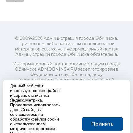
© 2009-2026 Администрация города Обнинска.
При полном, либо частичном использовании
материалов ссылка на информационный портал
Администрации города Обнинска обязательна.
Информационный портал Администрации города
Обнинска ADMOBNINSK.RU зарегистрирован в
Федеральной службе по надзору
в сфере связи, информационных технологий
и массовых коммуникаций (Роскомнадзор) 24 июля
Данный веб-сайт
2018 года.
использует cookie-файлы
и сервис статистики
Свидетельство о регистрации Эл № ФС77-73321
Яндекс.Метрика.
Продолжая использовать
Учредитель: Администрация (исполнительно-
данный сайт, вы
распорядительный орган) городского округа "Город
соглашаетесь на
Обнинск". Главный редактор: Байкова Е.А.
обработку файлов cookie
Адрес электронной почты Редакции:
Принять
с использованием
redactor@admobninsk.ru
метрических программ.
Телефон Редакции: +7 (484) 395-85-85