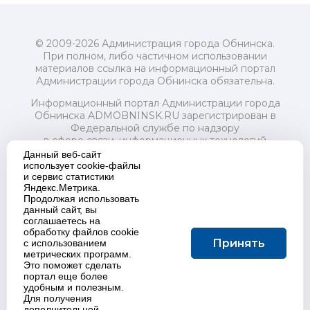
© 2009-2026 Администрация города Обнинска.
При полном, либо частичном использовании
материалов ссылка на информационный портал
Администрации города Обнинска обязательна.
Информационный портал Администрации города
Обнинска ADMOBNINSK.RU зарегистрирован в
Федеральной службе по надзору
в сфере связи, информационных технологий
и массовых коммуникаций (Роскомнадзор) 24 июля
Данный веб-сайт
2018 года.
использует cookie-файлы
и сервис статистики
Свидетельство о регистрации Эл № ФС77-73321
Яндекс.Метрика.
Продолжая использовать
Учредитель: Администрация (исполнительно-
данный сайт, вы
распорядительный орган) городского округа "Город
соглашаетесь на
Обнинск". Главный редактор: Байкова Е.А.
обработку файлов cookie
Адрес электронной почты Редакции:
Принять
с использованием
redactor@admobninsk.ru
метрических программ.
Телефон Редакции: +7 (484) 395-85-85
Это поможет сделать
Настоящий ресурс содержит материалы 18+
портал еще более
Политика в отношении обработки персональных
удобным и полезным.
Для получения
данных
дополнительной