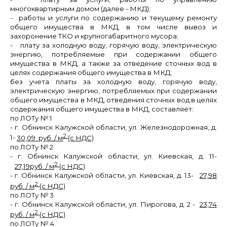
многоквартирным домом (далее - МКД);
- работы и услуги по содержанию и текущему ремонту
общего имущества в
МКД, в том числе вывоз и
захоронение ТКО и крупногабаритного мусора;
- плату за холодную воду, горячую воду, электрическую
энергию, потребляемые при содержании общего
имущества в МКД, а также за отведение сточных вод в
целях содержания общего имущества в МКД;
без учета платы за холодную воду, горячую воду,
электрическую энергию, потребляемых при содержании
общего имущества в МКД, отведения сточных вод в целях
содержания общего имущества в МКД, составляет:
по ЛОТу № 1
- г. Обнинск Калужской области, ул. Железнодорожная, д.
2
1-
30,09 руб. / м
(с НДС)
по ЛОТу № 2
- г. Обнинск Калужской области, ул. Киевская, д. 11-
2
27,19
руб. / м
(с НДС)
- г. Обнинск Калужской области, ул. Киевская, д. 13-
27,98
2
руб. / м
(с НДС)
по ЛОТу № 3
- г. Обнинск Калужской области, ул. Пирогова, д. 2 -
23,74
2
руб. / м
(с НДС)
по ЛОТу № 4