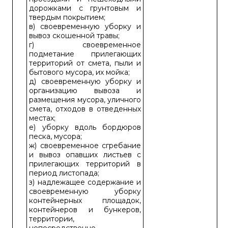
дорожками с грунтовым и
твердым покрытием;
в) своевременную уборку и
вывоз скошенной травы;
г) своевременное
подметание прилегающих
территорий от смета, пыли и
бытового мусора, их мойка;
д) своевременную уборку и
организацию вывоза и
размещения мусора, уличного
смета, отходов в отведенных
местах;
е) уборку вдоль бордюров
песка, мусора;
ж) своевременное сгребание
и вывоз опавших листьев с
прилегающих территорий в
период листопада;
з) надлежащее содержание и
своевременную уборку
контейнерных площадок,
контейнеров и бункеров,
территории,