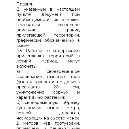
Правил.
В указанный в настоящем
пункте документ при
необходимости также может
включаться словесное
описание границ
прилегающей территории,
графически обозначенных в
схеме.
4.5. Работы по содержанию
прилегающих территорий в
летний период могут
включать:
а) своевременное
скашивание газонных трав
(высота травостоя не должна
превышать 20 см),
уничтожение сорных и
карантинных растений;
б) своевременную обрезку
кустарников свыше 1 метра,
ветвей деревьев,
нависающих на высоте менее
2 метров над тротуарами,
проездами и пешеходными