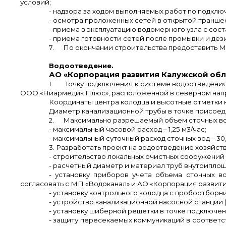
условий;
- надзора за ходом выполняемых работ по подключ
- осмотра проложенных сетей в открытой траншее
- приема в эксплуатацию водомерного узла с сост
- приема готовности сетей после промывки и дез
7.
По окончании строительства предоставить М
Водоотведение.
АО «Корпорация развития Калужской облас
1.
Точку подключения к системе водоотведения
ООО «Ниармедик Плюс», расположенной в северном напр
Координаты центра колодца и высотные отметки к
Диаметр канализационной трубы в точке присоед
2.
Максимально разрешаемый объем сточных во
- максимальный часовой расход – 1,25 м3/час;
- максимальный суточный расход сточных вод – 30,
3. Разработать проект на водоотведение хозяйст
- строительство локальных очистных сооружений 
- расчетный диаметр и материал труб внутрипло
- установку приборов учета объема сточных в
согласовать с МП «Водоканал» и АО «Корпорация развити
- установку контрольного колодца с пробоотборн
- устройство канализационной насосной станции
- установку шиберной решетки в точке подключе
- защиту пересекаемых коммуникаций в соответс