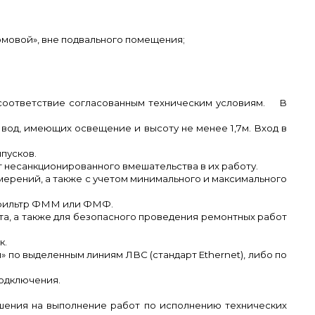
омовой», вне подвального помещения;
 соответствие согласованным техническим условиям. В
од, имеющих освещение и высоту не менее 1,7м. Вход в
пусков.
 несанкционированного вмешательства в их работу.
ерений, а также с учетом минимального и максимального
ь фильтр ФММ или ФМФ.
та, а также для безопасного проведения ремонтных работ
к.
л» по выделенным линиям ЛВС (стандарт
Ethernet
), либо по
подключения.
ешения на выполнение работ по исполнению технических