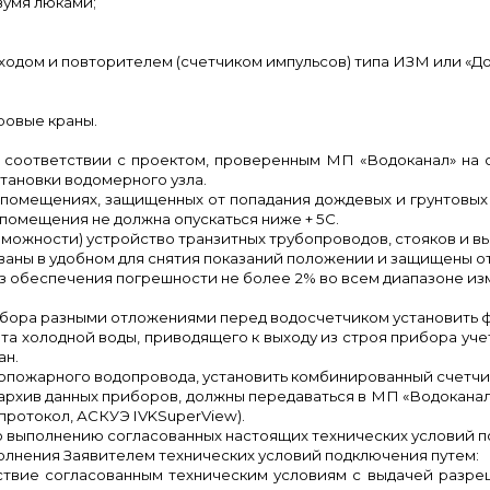
вумя люками;
ыходом и повторителем (счетчиком импульсов) типа ИЗМ или «Д
;
ровые краны.
 соответствии с проектом, проверенным МП «Водоканал» на
становки водомерного узла.
помещениях, защищенных от попадания дождевых и грунтовых в
помещения не должна опускаться ниже + 5С.
можности) устройство транзитных трубопроводов, стояков и вы
аны в удобном для снятия показаний положении и защищены от
 обеспечения погрешности не более 2% во всем диапазоне изм
рибора разными отложениями перед водосчетчиком установит
ета холодной воды, приводящего к выходу из строя прибора уче
ан.
опожарного водопровода, установить комбинированный счетчи
 архив данных приборов, должны передаваться в МП «Водокана
протокол, АСКУЭ
IVKSuperView
).
о выполнению согласованных настоящих технических условий 
лнения Заявителем технических условий подключения путем:
тствие согласованным техническим условиям с выдачей разр