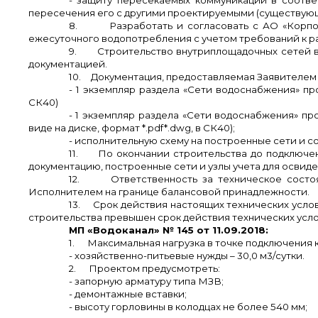
- защиту пересекаемых коммуникаций в соотве
пересечения его с другими проектируемыми (существую
8.
Разработать и согласовать с АО «Корп
ежесуточного водопотребления с учетом требований к 
9.
Строительство внутриплощадочных сетей в
документацией.
10.
Документация, предоставляемая Заявителем 
- 1 экземпляр раздела «Сети водоснабжения» пр
СК40)
- 1 экземпляр раздела «Сети водоснабжения» п
виде на диске, формат *.
pdf
*.
dwg
, в СК40);
- исполнительную схему на построенные сети и с
11.
По окончании строительства до подключе
документацию, построенные сети и узлы учета для освид
12.
Ответственность за техническое сост
Исполнителем на границе балансовой принадлежности.
13.
Срок действия настоящих технических услов
строительства превышен срок действия технических усло
МП «Водоканал» № 145 от 11.09.2018:
1.
Максимальная нагрузка в точке подключения 
- хозяйственно-питьевые нужды – 30,0 м3/сутки.
2.
Проектом предусмотреть:
- запорную арматуру типа МЗВ;
- демонтажные вставки;
- высоту горловины в колодцах не более 540 мм;