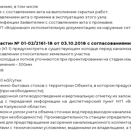
ению, в том числе:
 с составлением акта на выполнение скрытых работ;
авлением акта о приемке в эксплуатацию этого узла;
инфекции Заявителем с составлением акта о промывке.
П «Водоканал» исполнительную документацию на наружные сет
ти» № 01-02/2161-18 от 03.10.2018 с согласованиями
 (К1-1) предусмотреть в существующем колодце перед канализ
авлении относительно земельного участка.
олодца и лотков уточняются при проектировании на стадии из
инения – 300мм.
д:
0 м3/сутки.
венно-бытовых стоков с территории Объекта, в котором предус
(при необходимости);
щадочной сети водоотведения и вертикальную отметку их залож
од с передачей информации на диспетчерский пункт МП «В
я Калужской области»;
иком и узлом учета объема сточных вод перед выходом канализ
 (при необходимости). Производительность станции определить
ния для предотвращения засорения канализационного коллекто
твии с техническими условиями, выданными их владельцами, а