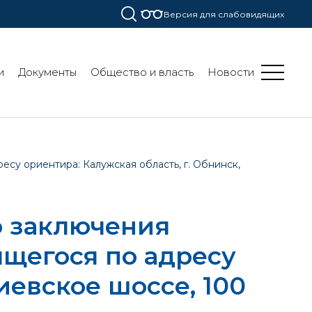
Версия для слабовидящих
и
Документы
Общество и власть
Новости
су ориентира: Калужская область, г. Обнинск,
о заключения
ящегося по адресу
иевское шоссе, 100