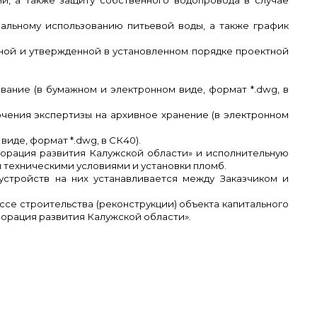
и, а также защиту собственного водопровода в случае
альному использованию питьевой воды, а также график
ной и утвержденной в установленном порядке проектной
вание (в бумажном и электронном виде, формат *.
dwg
, в
ючения экспертизы на архивное хранение (в электронном
виде, формат *.
dwg
, в СК40).
порация развития Калужской области» и исполнительную
 техническими условиями и установки пломб.
устройств на них устанавливается между Заказчиком и
ссе строительства (реконструкции) объекта капитального
порация развития Калужской области».