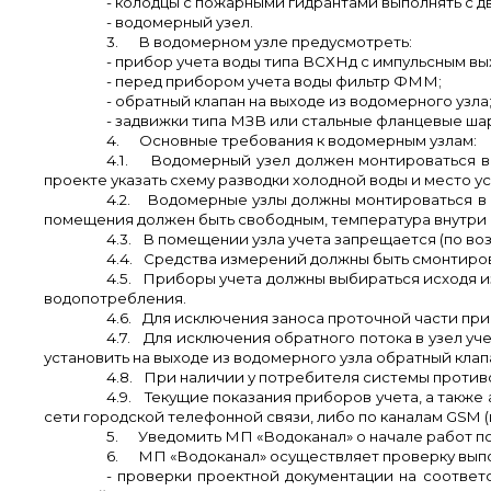
- колодцы с пожарными гидрантами выполнять с д
- водомерный узел.
3.
В водомерном узле предусмотреть:
- прибор учета воды типа ВСХНд с импульсным в
- перед прибором учета воды фильтр ФММ;
- обратный клапан на выходе из водомерного узла
- задвижки типа МЗВ или стальные фланцевые ша
4.
Основные требования к водомерным узлам:
4.1.
Водомерный узел должен монтироваться в
проекте указать схему разводки холодной воды и место у
4.2.
Водомерные узлы должны монтироваться в 
помещения должен быть свободным, температура внутри 
4.3.
В помещении узла учета запрещается (по воз
4.4.
Средства измерений должны быть смонтиров
4.5.
Приборы учета должны выбираться исходя из
водопотребления.
4.6.
Для исключения заноса проточной части п
4.7.
Для исключения обратного потока в узел уч
установить на выходе из водомерного узла обратный клап
4.8.
При наличии у потребителя системы против
4.9.
Текущие показания приборов учета, а также
сети городской телефонной связи, либо по каналам
GSM
(
5.
Уведомить МП «Водоканал» о начале работ п
6.
МП «Водоканал» осуществляет проверку выпо
- проверки проектной документации на соотве