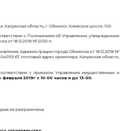
 Калужская область, г. Обнинск, Киевское шоссе, 100.
ответствии с Положением об Управлении, утвержденным
 от 18.12.2018 № 2030-п.
овление Администрации города Обнинска от 18.12.2018 №
040101:67, почтовый адрес ориентира: Калужская область,
 соответствии с приказом Управления имущественных и
» февраля
2019г с 10-00 часов и до 13-00.
орые не разграничена.
го строительства: