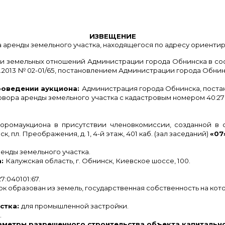
ИЗВЕЩЕНИЕ
аренды земельного участка, находящегося по адресу ориентира:
и земельных отношений Администрации города Обнинска в со
013 № 02-01/65, постановлением Администрации города Обнинска
роведении аукциона:
Администрация города Обнинска, постан
овора аренды земельного участка с кадастровым номером 40:27:
торомаукциона в присутствии членовкомиссии, созданной в
, пл. Преображения, д. 1, 4-й этаж, 401 каб. (зал заседаний)
«07
енды земельного участка.
а:
Калужская область, г. Обнинск, Киевское шоссе, 100.
27:040101:67.
к образован из земель, государственная собственность на кот
стка:
для промышленной застройки.
.
метры разрешенного строительства объекта капитально