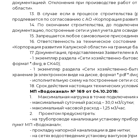
документацией. Отклонения при производстве работ от
области».
13. В случае если в процессе строительства (
продлевается по согласованию с АО «Корпорация развит
14. По окончании строительства, до подключе
документацию, построенные сети и узел учета для освид
15. Запрещается любое самовольное присоедине
16. Ответственность за техническое состояни
«Корпорация развития Калужской области» на границе б
17. Документация, представляемая Заявителем в 
- 1 экземпляр раздела «Сети хозяйственно-быто
формат *.
dwg
, в СК40);
- 1 экземпляр раздела «Сети хозяйственно-бы
хранение (в электронном виде на диске, формат *.
pdf
*.
dw
- исполнительную схему на построенные сети и с
18. Срок действия настоящих технических условий 
МП «Водоканал» № 169 от 04.10.2018:
1.
Максимальная нагрузка в точке подключения 
- максимальный суточный расход – 30,0 м3/сутки;
- максимальный часовой расход – 1,25 м3/час.
2.
Проектом предусмотреть:
- на трубопроводе канализации установку прибо
пункт МП «Водоканал»;
- прокладку напорной канализации в две нитки;
- на сетях водоотведения установку вантузов (п