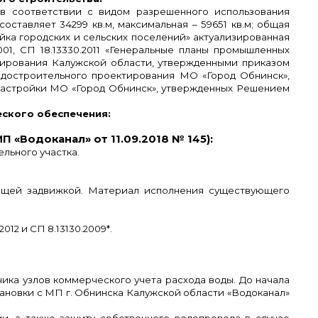
 в соответствии с видом разрешенного использования
ставляет 34299 кв.м, максимальная – 59651 кв.м; общая
ойка городских и сельских поселений» актуализированная
001, СП 18.13330.2011 «Генеральные планы промышленных
тирования Калужской области, утвержденными приказом
адостроительного проектирования МО «Город Обнинск»,
 застройки МО «Город Обнинск», утвержденных Решением
еского обеспечения:
П «Водоканал» от 11.09.2018 № 145):
льного участка.
ющей задвижкой. Материал исполнения существующего
12 и СП 8.13130.2009*.
чика узлов коммерческого учета расхода воды. До начала
тановки с МП г. Обнинска Калужской области «Водоканал»