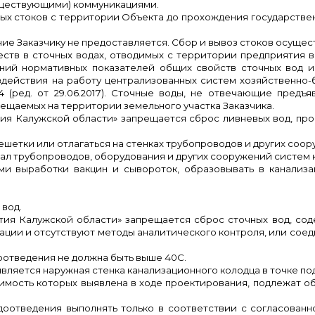
уществующими) коммуникациями.
ых стоков с территории Объекта до прохождения государстве
ие Заказчику не предоставляется. Сбор и вывоз стоков осущес
ств в сточных водах, отводимых с территории предприятия в
ний нормативных показателей общих свойств сточных вод и
ого воздействия на работу централизованных систем 
 (ред. от 29.06.2017). Сточные воды, не отвечающие предъ
ещаемых на территории земельного участка Заказчика.
ия Калужской области» запрещается сброс ливневых вод, про
решетки или отлагаться на стенках трубопроводов и других соо
ал трубопроводов, оборудования и других сооружений систем 
ми выработки вакцин и сывороток, образовывать в канали
 вод.
тия Калужской области» запрещается сброс сточных вод, со
ации и отсутствуют методы аналитического контроля, или соед
доотведения не должна быть выше 40
C
.
является наружная стенка канализационного колодца в точке п
обходимость которых выявлена в ходе проектирования, по
доотведения выполнять только в соответствии с согласован