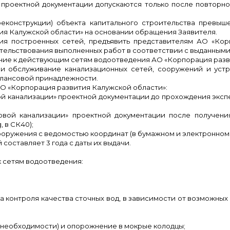
 проектной документации допускаются только после повторн
реконструкции) объекта капитального строительства превыш
ия Калужской области» на основании обращения Заявителя.
ния построенных сетей, предъявить представителям АО «Ко
етельствования выполненных работ в соответствии с выданными
ние к действующим сетям водоотведения АО «Корпорация разв
е и обслуживание канализационных сетей, сооружений и уст
алансовой принадлежности.
АО «Корпорация развития Калужской области»:
вой канализации» проектной документации до прохождения эксп
товой канализации» проектной документации после получен
g
, в СК40);
ооружения с ведомостью координат (в бумажном и электронном 
составляет 3 года с даты их выдачи.
к сетям водоотведения:
ра контроля качества сточных вод, в зависимости от возможны
ри необходимости) и опорожнение в мокрые колодцы;