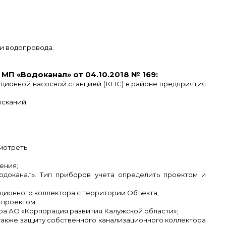
и водопровода.
 МП «Водоканал» от 04.10.2018 № 169:
ационной насосной станцией (КНС) в районе предприятия
ысканий.
мотреть:
ения;
одоканал». Тип приборов учета определить проектом и
ационного коллектора с территории Объекта;
 проектом;
ра АО «Корпорация развития Калужской области»;
 также защиту собственного канализационного коллектора