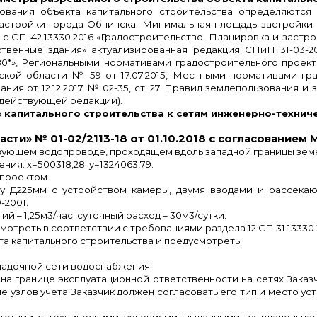
вания объекта капитального строительства определяются
стройки города Обнинска. Минимальная площадь застройки со
с СП 42.13330.2016 «Градостроительство. Планировка и застр
дственные здания» актуализированная редакция СНиП 31-03-2
80*», Региональными нормативами градостроительного проек
ской области № 59 от 17.07.2015, Местными нормативами гр
ия от 12.12.2017 № 02-35, ст. 27 Правил землепользования и
в действующей редакции).
 капитального строительства к сетям инженерно-технич
ти» № 01-02/2113-18 от 01.10.2018 с согласованием М
вующем водопроводе, проходящем вдоль западной границы земе
ния: х=500318,28;
y
=1324063,79.
 проектом.
у Д225мм с устройством камеры, двумя вводами и рассека
-2001.
 – 1,25м3/час; суточный расход – 30м3/сутки.
треть в соответствии с требованиями раздела 12 СП 31.13330.20
а капитального строительства и предусмотреть:
щадочной сети водоснабжения;
 на границе эксплуатационной ответственности на сетях Заказ
 узлов учета Заказчик должен согласовать его тип и место ус