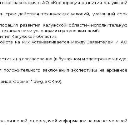
ого согласования с АО «Корпорация развития Калужской
ен срок действия технических условий, указанный срок
рпорация развития Калужской области» исполнительную
 техническими условиями и установки пломб.
ития Калужской области».
ройств на них устанавливается между Заявителем и АО
ертизы на согласование (в бумажном и электронном виде,
ия положительного заключения экспертизы на архивное
виде, формат *.
dwg
, в СК40).
х загрязнений, с передачей информации на диспетчерский