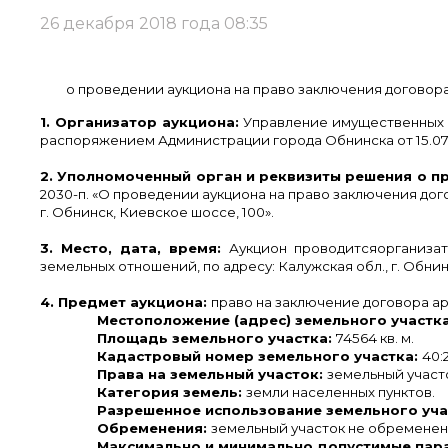
26 декабря 2018 года 08:35
о проведении аукциона на право заключения договора 
1. Организатор аукциона:
Управление имущественных 
распоряжением Администрации города Обнинска от 15.07.2
2. Уполномоченный орган и реквизиты решения о п
2030-п. «О проведении аукциона на право заключения дог
г. Обнинск, Киевское шоссе, 100».
3. Место, дата, время:
Аукцион проводитсяорганиза
земельных отношений, по адресу: Калужская обл., г. Обнинск
4. Предмет аукциона:
право на заключение договора ар
Местоположение (адрес) земельного участк
Площадь земельного участка:
74564 кв. м.
Кадастровый номер земельного участка:
40:
Права на земельный участок:
земельный участо
Категория земель:
земли населенных пунктов.
Разрешенное использование земельного уча
Обременения:
земельный участок не обременен
Максимально и минимально допустимые пара