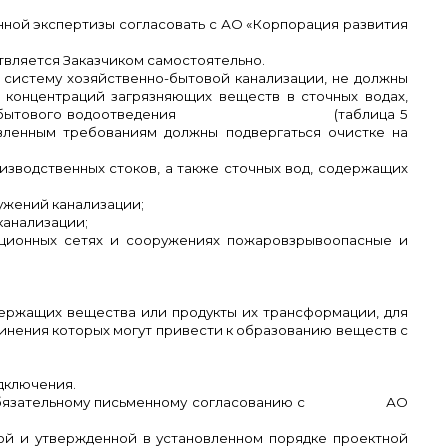
нной экспертизы согласовать с АО «Корпорация развития
твляется Заказчиком самостоятельно.
 систему хозяйственно-бытовой канализации, не должны
 концентраций загрязняющих веществ в сточных водах,
хозяйственно-бытового водоотведения (таблица 5
явленным требованиям должны подвергаться очистке на
изводственных стоков, а также сточных вод, содержащих
ружений канализации;
канализации;
зационных сетях и сооружениях пожаровзрывоопасные и
держащих вещества или продукты их трансформации, для
инения которых могут привести к образованию веществ с
одключения.
длежат обязательному письменному согласованию с АО
ной и утвержденной в установленном порядке проектной