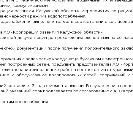
тствии с техническими условиями, выданными их владельцам
щими) коммуникациями.
орация развития Калужской области» мероприятия по рацион
равномерности режима водопотребления.
одоснабжения выполнять только в соответствии с согласован
в АО «Корпорация развития Калужской области»:
оектной документации до прохождения экспертизы на согласо
роектной документации после получения положительного закл
ооружения с ведомостью координат (в бумажном и электронном 
ния построенных сетей, предъявить представителям АО «Кор
етельствования выполненных работ в соответствии с выданными
ояние и обслуживание водопроводных сетей, сооружений и 
ий составляет 3 года с момента выдачи. В случае если в проце
вий, указанный срок продлевается по согласованию с АО «Кор
к сетям водоснабжения