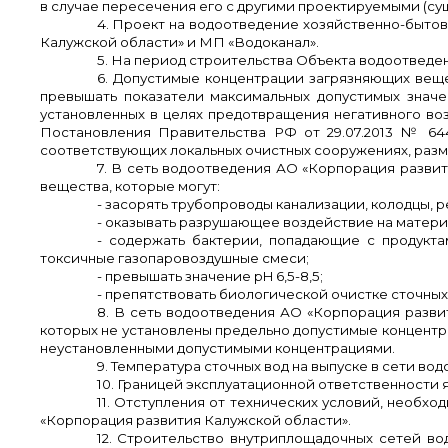
в случае пересечения его с другими проектируемыми (с
4. Проект на водоотведение хозяйственно-бытов
Калужской области» и МП «Водоканал».
5. На период строительства Объекта водоотведен
6. Допустимые концентрации загрязняющих веще
превышать показатели максимальных допустимых значе
установленных в целях предотвращения негативн
Постановления Правительства РФ от 29.07.2013 № 644
соответствующих локальных очистных сооружениях, разм
7. В сеть водоотведения АО «Корпорация развит
вещества, которые могут:
- засорять трубопроводы канализации, колодцы, 
- оказывать разрушающее воздействие на матери
- содержать бактерии, попадающие с продукта
токсичные газопаровоздушные смеси;
- превышать значение
pH
6,5-8,5;
- препятствовать биологической очистке сточных
8. В сеть водоотведения АО «Корпорация разви
которых не установлены предельно допустимые концентр
неустановленными допустимыми концентрациями.
9. Температура сточных вод на выпуске в сети во
10. Границей эксплуатационной ответственности 
11. Отступления от технических условий, не
«Корпорация развития Калужской области».
12. Строительство внутриплощадочных сетей во