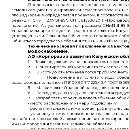
Предельные параметры разрешенного использо
земельного участка и Правилами землепользования и за
площадь здания определяется проектом, в соответствии 
редакция СНиП 2.07.01-89*, СП 56.13330.2011 «Произво
предприятий. Актуализированная редакция СНиП
II
-89-
Управлением архитектуры и градостроительства Калуж
утвержденными Решением Обнинского городского Собран
Обнинского городского Собрания от 20.11.2007 № 02-50 (
Технические условия подключения объектов
Водоснабжение.
АО «Корпорация развития Калужской облас
1.
Точки подключения располагаются на сущест
2.
Ориентировочная координата точки подключе
3.
Высотную отметку низа лотка трубы уточнить
4.
Подключение выполнить к водопровод
водопровода полиэтилен ПЭ100
SDR17-225
х13,4 ГОСТ 18599
5.
Максимальный часовой расход для предприятий
6.
Расход воды на нужды пожаротушения предусмо
7.
Разработать проект на водоснабжение объект
- место расположения камеры подключения;
- расчетный диаметр и материал труб внутрипло
- установку в точках подключения каждого ввода
разработки технической документации на проектирование
и АО «Корпорация развития Калужской области»;