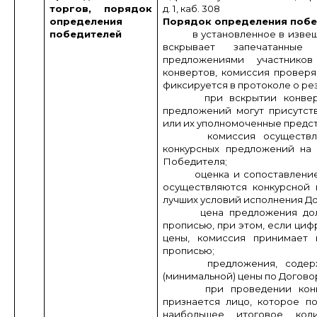
торгов, порядок
д. 1, каб. 308
определения
Порядок определения побе
победителей
в установленное в изве
вскрывает запечатанные
предложениями участнико
конвертов, комиссия проверя
фиксируется в протоколе о рез
при вскрытии конве
предложений могут присутств
или их уполномоченные предс
комиссия осуществл
конкурсных предложений на
Победителя;
оценка и сопоставление
осуществляются конкурсной 
лучших условий исполнения До
цена предложения до
прописью, при этом, если циф
цены, комиссия принимает 
прописью;
предложения, соде
(минимальной) цены по Догово
при проведении кон
признается лицо, которое п
наибольшее итоговое коли