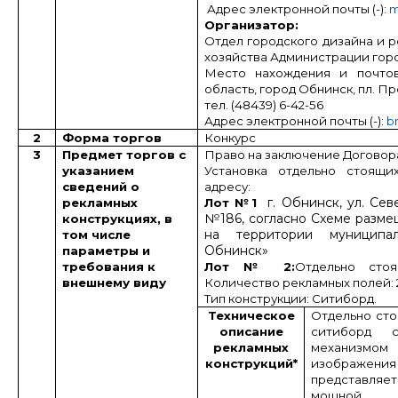
Адрес электронной почты (
-
):
m
Организатор:
Отдел городского дизайна и 
хозяйства Администрации гор
Место нахождения и почтов
область, город Обнинск, пл. Пре
тел. (48439) 6-42-56
Адрес электронной почты (
-
):
b
2
Форма торгов
Конкурс
3
Предмет торгов с
Право на заключение Договора 
указанием
Установка отдельно стоящи
сведений о
адресу:
г. Обнинск, ул. Сев
рекламных
Лот №1
№186, согласно Схеме разме
конструкциях, в
на территории муниципал
том числе
Обнинск»
параметры и
требования к
Лот № 2:
Отдельно стоя
внешнему виду
Количество рекламных полей: 2
Тип конструкции: Ситиборд.
Техническое
Отдельно сто
описание
ситиборд 
рекламных
механизмом 
конструкций
*
изображени
представля
мощной в