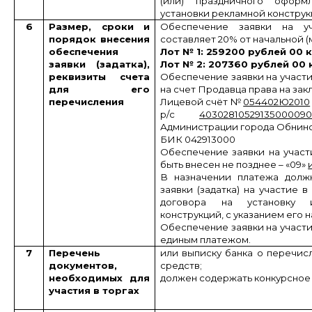
(или) праздничного офор
установки рекламной конструк
6
Размер, сроки и
Обеспечение заявки на уч
порядок внесения
составляет 20% от начальной (
обеспечения
Лот № 1: 259200 рублей 00 
заявки (задатка),
Лот № 2: 207360 рублей 00 
реквизиты счета
Обеспечение заявки на участие
для его
на счет Продавца права на за
перечисления
Лицевой счёт №
054402Ю2010
р/с
4030281052913500009
Администрации города Обнинс
БИК 042913000
Обеспечение заявки на участи
быть внесен не позднее – «09»
В назначении платежа долж
заявки (задатка) на участие 
договора на установку 
конструкций, с указанием его 
Обеспечение заявки на участие
единым платежом.
7
Перечень
или выписку банка о перечи
документов,
средств;
необходимых для
должен содержать конкурсное
участия в торгах