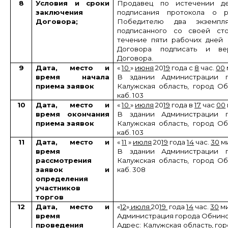
8
Условия и сроки
Продавец по истечении д
заключения
подписания протокола о ре
Договора;
Победителю два экземпл
подписанного со своей ст
течение пяти рабочих дней 
Договора подписать и ве
Договора.
9
Дата, место и
«
10
»
июня
20
19
года с
8
час.
00
время начала
В здании Администрации г
приема заявок
Калужская область, город Обн
каб. 103
10
Дата, место и
«
10
»
июля
20
19
года в
17
час
00
время окончания
В здании Администрации г
приема заявок
Калужская область, город Обн
каб. 103
11
Дата, место и
«
11
»
июля
20
19
года
14
час.
30
ми
время
В здании Администрации г
рассмотрения
Калужская область, город Обн
заявок и
каб. 308
определения
участников
торгов
12
Дата, место и
«
12
»
июля
20
19
года
14
час.
30
ми
время
Администрация города Обнин
проведения
Адрес: Калужская область, го