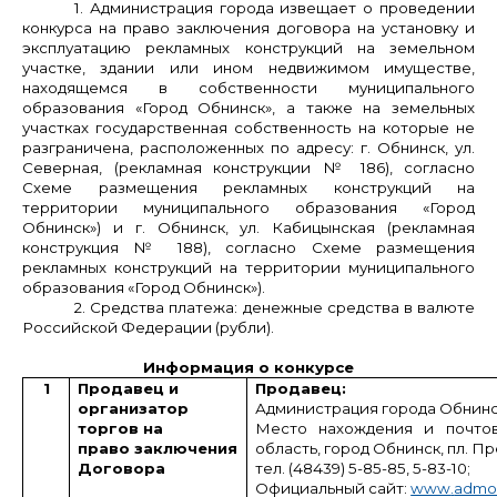
1. Администрация города извещает о проведении
конкурса на право заключения договора на установку и
эксплуатацию рекламных конструкций на земельном
участке, здании или ином недвижимом имуществе,
находящемся в собственности муниципального
образования «Город Обнинск», а также на земельных
участках государственная собственность на которые не
разграничена, расположенных по адресу: г. Обнинск, ул.
Северная, (рекламная конструкции № 186), согласно
Схеме размещения рекламных конструкций на
территории муниципального образования «Город
Обнинск») и г. Обнинск, ул. Кабицынская (рекламная
конструкция № 188), согласно Схеме размещения
рекламных конструкций на территории муниципального
образования «Город Обнинск»).
2. Средства платежа: денежные средства в валюте
Российской Федерации (рубли).
Информация о конкурсе
1
Продавец и
Продавец:
организатор
Администрация города Обнин
торгов на
Место нахождения и почтов
право заключения
область, город Обнинск, пл. Пр
Договора
тел. (48439) 5-85-85, 5-83-10;
Официальный сайт:
www
.
admo