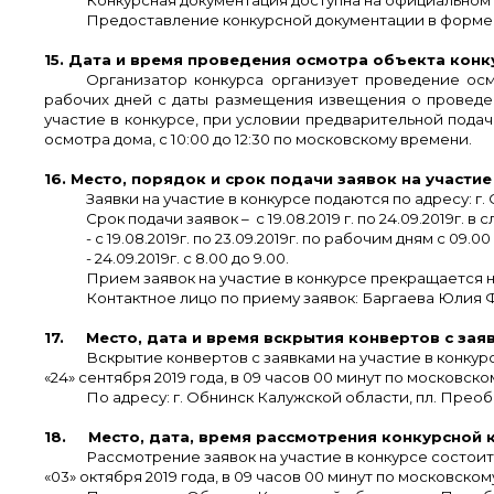
Предоставление конкурсной документации в форме 
15. Дата и время проведения осмотра объекта конк
Организатор конкурса организует проведение о
рабочих дней с даты размещения извещения о проведе
участие в конкурсе, при условии предварительной подач
осмотра дома, с 10:00 до 12:30 по московскому времени.
16. Место, порядок и срок подачи заявок на участие
Заявки на участие в конкурсе подаются по адресу: г. 
Срок подачи заявок – с 19.08.2019 г. по 24.09.2019г. 
- с 19.08.2019г. по 23.09.2019г. по рабочим дням с 09.00
- 24.09.2019г. с 8.00 до 9.00.
Прием заявок на участие в конкурсе прекращается
Контактное лицо по приему заявок: Баргаева Юлия Фи
17. Место, дата и время вскрытия конвертов с заяв
Вскрытие конвертов с заявками на участие в конкур
«24» сентября 2019 года, в 09 часов 00 минут по московск
По адресу: г. Обнинск Калужской области, пл. Преобра
18. Место, дата, время рассмотрения конкурсной к
Рассмотрение заявок на участие в конкурсе состоит
«03» октября 2019 года, в 09 часов 00 минут по московск