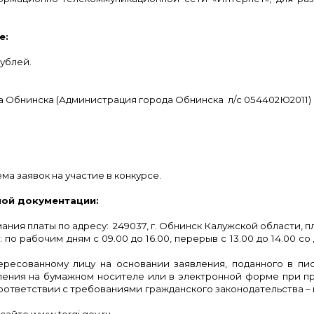
е:
рублей.
 Обнинска (Администрация города Обнинска л/с 054402Ю2011)
а заявок на участие в конкурсе.
ной документации:
я платы по адресу: 249037, г. Обнинск Калужской области, пл. 
по рабочим дням с 09.00 до 16.00, перерыв с 13.00 до 14.00 с
ресованному лицу на основании заявления, поданного в пис
ления на бумажном носителе или в электронной форме при пр
ответствии с требованиями гражданского законодательства – 
айте www.torgi.gov.ru.