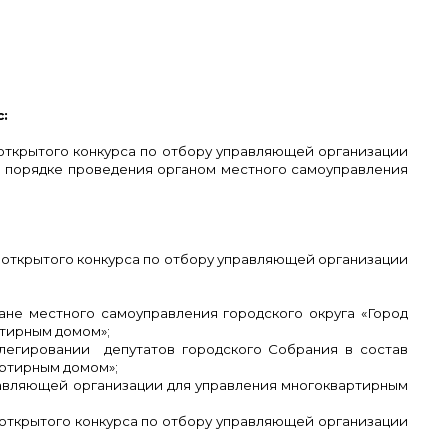
:
 открытого конкурса по отбору управляющей организации
О порядке проведения органом местного самоуправления
 открытого конкурса по отбору управляющей организации
гане местного самоуправления городского округа «Город
ртирным домом»;
делегировании депутатов городского Собрания в состав
артирным домом»;
правляющей организации для управления многоквартирным
 открытого конкурса по отбору управляющей организации