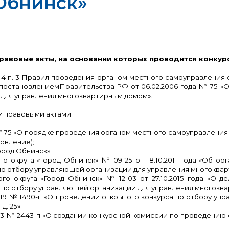
Обнинск»
равовые акты, на основании которых проводится конкурс
. 4 п. 3 Правил проведения органом местного самоуправления
 постановлением
Правительства РФ от 06.02.2006 года № 75 «
 для управления многоквартирным домом».
и правовыми актами:
 № 75 «О порядке проведения органом местного самоуправления
овление);
Город Обнинск»;
 округа «Город Обнинск» № 09-25 от 18.10.2011 года «Об ор
по отбору управляющей организации для управления многоква
о округа «Город Обнинск» № 12-03 от 27.10.2015 года «О 
 по отбору управляющей организации для управления многокв
2019 № 1490-п «О проведении открытого конкурса по отбору у
 д. 25
»;
013 № 2443-п «О создании конкурсной комиссии по проведению