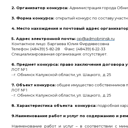
2. Организатор конкурса:
Администрация города Обни
3. Форма конкурса:
открытый конкурс по составу участн
4. Место нахождения и почтовый адрес организатор
5. Адрес электронной почты:
ор@admobninsk.ru
Контактное лицо: Баргаева Юлия Фирдявесовна
Телефон: (48439) 5-82-28 Факс: (48439) 6-22-33
Специализированная организация:
отсутствует.
6. Предмет конкурса:
право заключения договора 
ЛОТ № 1
- г. Обнинск Калужской области,
ул. Шацкого, д. 25
7. Объект конкурса:
общее имущество собственников по
ЛОТ № 1
- г. Обнинск Калужской области,
ул. Шацкого, д. 25
8. Характеристика объекта конкурса:
подробная хар
9.
Наименование работ и услуг по содержанию и ре
Наименование работ и услуг
– в соответствии с ми