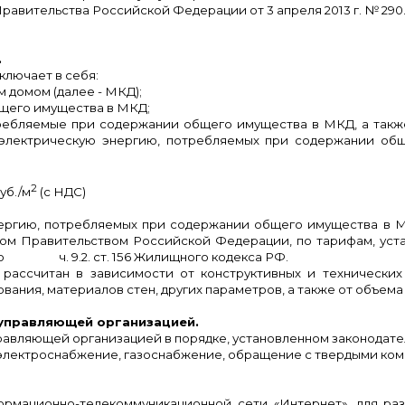
авительства Российской Федерации от 3 апреля 2013 г. № 290
.
ключает в себя:
м домом (далее - МКД);
бщего имущества в
МКД;
требляемые при содержании общего имущества в МКД, а такж
, электрическую энергию, потребляемых при содержании об
2
руб./м
(с НДС)
нергию, потребляемых при содержании общего имущества в М
ном Правительством Российской Федерации, по тарифам, уст
но ч. 9.2. ст. 156
Жилищного кодекса РФ
.
ассчитан в зависимости от конструктивных и технических 
ания, материалов стен, других параметров, а также от объема 
 управляющей организацией.
равляющей организацией в порядке, установленном законодате
, электроснабжение, газоснабжение, обращение с твердыми ко
рмационно-телекоммуникационной сети «Интернет», для ра