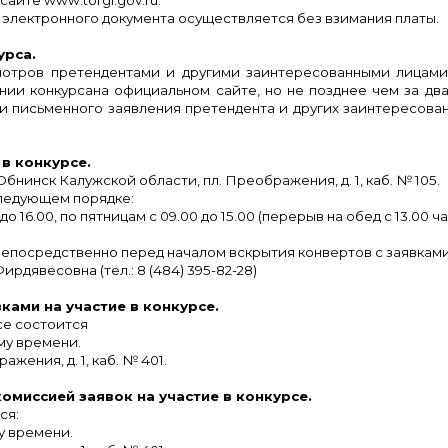
электронного документа осуществляется без взимания платы.
урса.
смотров
претендентами и другими заинтересованными лицами
нии конкурса
на официальном сайте, но не позднее чем за дв
и письменного заявления претендента и других заинтересован
 в конкурсе.
Обнинск Калужской области, пл. Преображения, д. 1, каб. № 105.
в следующем порядке:
 до 16.00, по пятницам с 09.00 до 15.00 (перерыв на обед с 13.00 час
 непосредственно перед началом вскрытия конвертов с заявка
рдявесовна (тел.: 8 (484) 395-82-28)
ками на участие в конкурсе.
се состоится
ому времени.
жения, д. 1, каб. № 401.
омиссией заявок на участие в конкурсе.
ся:
ому времени.