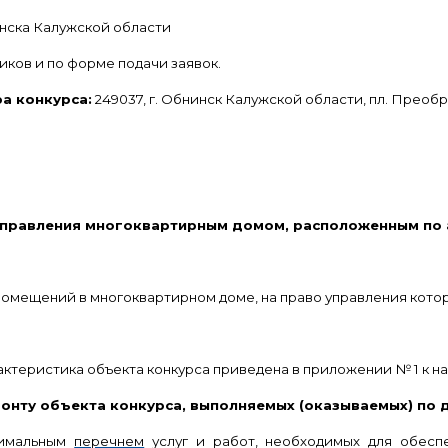
нска Калужской области
иков и по форме подачи заявок.
а конкурса:
249037, г. Обнинск Калужской области, пл. Преображ
управления многоквартирным домом, расположенным по 
мещений в многоквартирном доме, на право управления котор
актеристика объекта конкурса приведена в приложении № 1 к 
монту объекта конкурса, выполняемых (оказываемых) по
нимальным
перечнем
услуг и работ, необходимых для обес