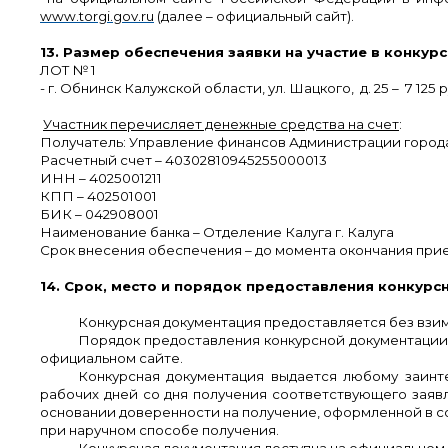
www.torgi.gov.ru
(далее – официальный сайт).
13. Размер обеспечения заявки на участие в конкурс
ЛОТ № 1
- г. Обнинск Калужской области,
ул. Шацкого, д. 25
– 7 125 
Участник перечисляет денежные средства на счет
:
Получатель: Управление финансов Администрации города
Расчетный счет – 40302810945255000013
ИНН – 4025001211
КПП – 402501001
БИК – 042908001
Наименование банка – Отделение Калуга г. Калуга
Срок внесения обеспечения – до момента окончания прием
14. Срок, место и порядок предоставления конкурс
Конкурсная документация предоставляется без взимани
Порядок предоставления конкурсной документации: 
официальном сайте.
Конкурсная документация выдается любому заинте
рабочих дней со дня получения соответствующего заяв
основании доверенности на получение, оформленной в со
при наручном способе получения.
Конкурсная документация доступна на официальном с