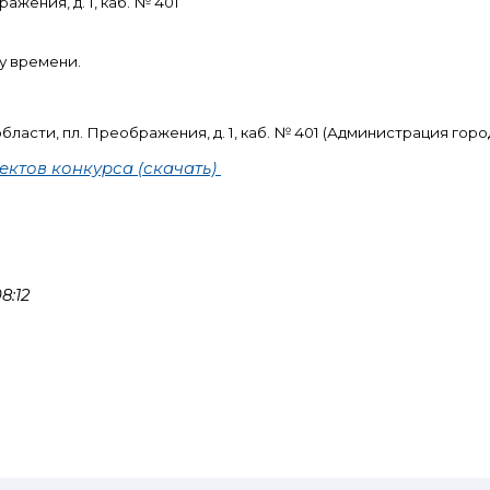
ажения, д. 1, каб. № 401
му времени.
ласти, пл. Преображения, д. 1, каб. № 401 (Администрация город
ктов конкурса (скачать)
8:12