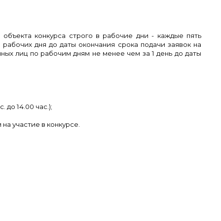
 объекта конкурса
строго в рабочие дни - каждые пять
а рабочих дня до даты окончания ср
ока подачи заявок на
ных лиц по рабочим дням не менее чем за 1 день до даты
. до 14.00 час.);
ми на участие в конкурсе.