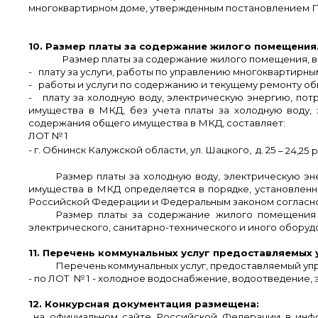
многоквартирном доме, утвержденным
постановлением Пр
10. Размер платы за содержание жилого помещения
Размер платы за содержание жилого помещения, в
- плату за услуги, работы по управлению многоквартирны
- работы и услуги по содержанию и текущему ремонту о
- плату за холодную воду, электрическую энергию, по
имущества в МКД,
без учета платы за холодную воду
содержания общего имущества в МКД, составляет:
ЛОТ № 1
- г. Обнинск Калужской области,
ул. Шацкого, д. 25
– 24,25 
Размер платы за холодную воду, электрическую э
имущества в МКД
определяется в порядке, установлен
Российской Федерации и Федеральным законом соглас
Размер платы за содержание жилого помещения р
электрического, санитарно-технического и иного оборудов
11. Перечень коммунальных услуг предоставляемых
Перечень коммунальных услуг, предоставляемый уп
- по ЛОТ № 1 - холодное водоснабжение, водоотведение
12. Конкурсная документация размещена:
на официальном сайте Российской Федерации в инфо