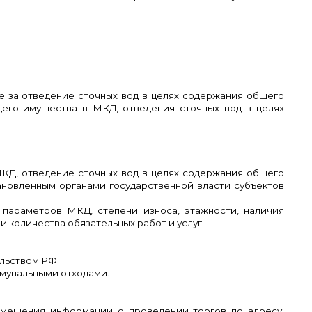
.
е за отведение сточных вод в целях содержания общего
щего имущества в МКД, отведения сточных вод в целях
КД, отведение сточных вод в целях содержания общего
ановленным органами государственной власти субъектов
параметров МКД, степени износа, этажности, наличия
и количества обязательных работ и услуг.
льством РФ:
ммунальными отходами.
змещения информации о проведении торгов по адресу: