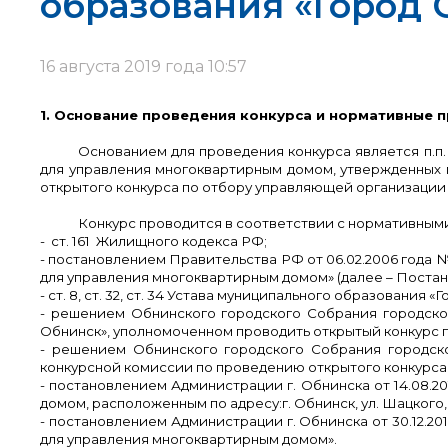
образования «Город 
16 августа 2019 года 10:57
1. Основание проведения конкурса и нормативные п
Основанием для проведения конкурса является п.п
для управления многоквартирным домом, утвержденных
открытого конкурса по отбору управляющей организации
Конкурс проводится в соответствии с нормативным
- ст. 161
Жилищного кодекса РФ;
- постановлением Правительства РФ от 06.02.2006 года
для управления многоквартирным домом» (далее – Постан
- ст. 8, ст. 32, ст. 34 Устава муниципального образования «
- решением Обнинского городского Собрания городского
Обнинск», уполномоченном проводить открытый конкурс 
- решением Обнинского городского Собрания городског
конкурсной комиссии по проведению открытого конкурса
- постановлением Администрации г. Обнинска от 14.08.
домом, расположенным по адресу:
г. Обнинск,
ул. Шацкого,
- постановлением
Администрации г. Обнинска от 30.12.2
для управления многоквартирным домом».