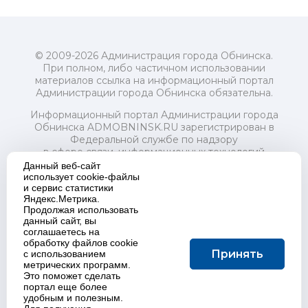
© 2009-2026 Администрация города Обнинска.
При полном, либо частичном использовании
материалов ссылка на информационный портал
Администрации города Обнинска обязательна.
Информационный портал Администрации города
Обнинска ADMOBNINSK.RU зарегистрирован в
Федеральной службе по надзору
в сфере связи, информационных технологий
и массовых коммуникаций (Роскомнадзор) 24 июля
Данный веб-сайт
2018 года.
использует cookie-файлы
и сервис статистики
Свидетельство о регистрации Эл № ФС77-73321
Яндекс.Метрика.
Продолжая использовать
Учредитель: Администрация (исполнительно-
данный сайт, вы
распорядительный орган) городского округа "Город
соглашаетесь на
Обнинск". Главный редактор: Байкова Е.А.
обработку файлов cookie
Адрес электронной почты Редакции:
Принять
с использованием
redactor@admobninsk.ru
метрических программ.
Телефон Редакции: +7 (484) 395-85-85
Это поможет сделать
Настоящий ресурс содержит материалы 18+
портал еще более
Политика в отношении обработки персональных
удобным и полезным.