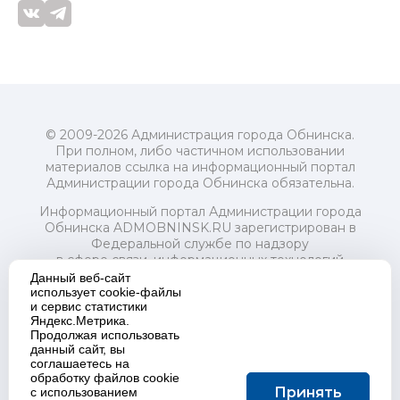
© 2009-2026 Администрация города Обнинска.
При полном, либо частичном использовании
материалов ссылка на информационный портал
Администрации города Обнинска обязательна.
Информационный портал Администрации города
Обнинска ADMOBNINSK.RU зарегистрирован в
Федеральной службе по надзору
в сфере связи, информационных технологий
и массовых коммуникаций (Роскомнадзор) 24 июля
Данный веб-сайт
2018 года.
использует cookie-файлы
и сервис статистики
Свидетельство о регистрации Эл № ФС77-73321
Яндекс.Метрика.
Продолжая использовать
Учредитель: Администрация (исполнительно-
данный сайт, вы
распорядительный орган) городского округа "Город
соглашаетесь на
Обнинск". Главный редактор: Байкова Е.А.
обработку файлов cookie
Адрес электронной почты Редакции:
Принять
с использованием