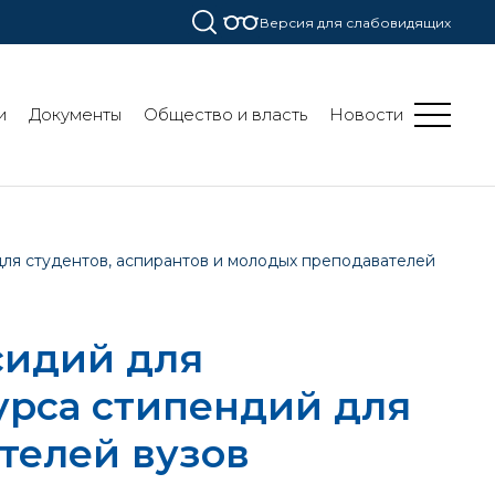
Версия для слабовидящих
и
Документы
Общество и власть
Новости
для студентов, аспирантов и молодых преподавателей
сидий для
урса стипендий для
телей вузов