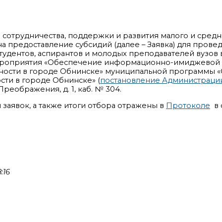
сотрудничества, поддержки и развития малого и сред
на предоставление субсидий (далее – Заявка) для прове
тудентов, аспирантов и молодых преподавателей вузов 
мероприятия «Обеспечение информационно-имиджевой
ости в городе Обнинске» муниципальной программы «
ти в городе Обнинске» (
постановление Администраци
 Преображения, д. 1, каб. № 304.
заявок, а также итоги отбора отражены в
Протоколе
в с
:16