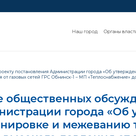
Наш город
Органы власт
роекту постановления Администрации города «Об утвержде
ия от газовых сетей ГРС Обнинск-1 – МП «Теплоснабжение» 
е общественных обсужд
нистрации города «Об
анировке и межеванию 