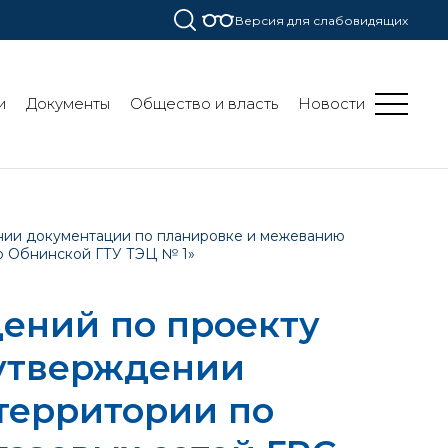
Версия для слабовидящих
и
Документы
Общество и власть
Новости
нии документации по планировке и межеванию
до Обнинской ГТУ ТЭЦ № 1»
ений по проекту
 утверждении
территории по