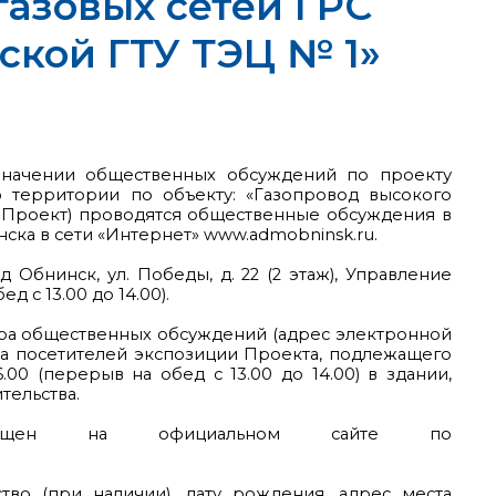
газовых сетей ГРС
ской ГТУ ТЭЦ № 1»
азначении общественных обсуждений по проекту
территории по объекту: «Газопровод высокого
- Проект) проводятся общественные обсуждения в
ска в сети «Интернет» www.admobninsk.ru.
Обнинск, ул. Победы, д. 22 (2 этаж), Управление
д с 13.00 до 14.00).
ра общественных обсуждений (адрес электронной
учета посетителей экспозиции Проекта, подлежащего
00 (перерыв на обед с 13.00 до 14.00) в здании,
тельства.
азмещен на официальном сайте по
во (при наличии), дату рождения, адрес места