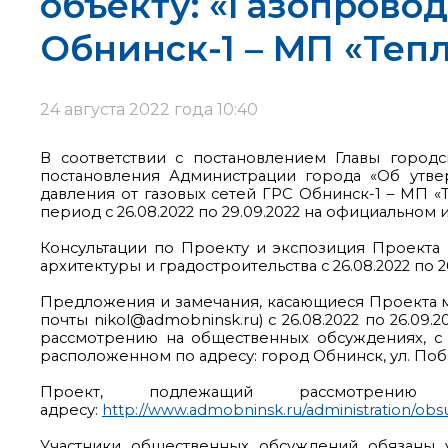
объекту: «Газопровод
Обнинск-1 – МП «Теп
24 августа 2022 года 10:40
В соответствии с постановлением Главы город
постановления Администрации города «Об утв
давления от газовых сетей ГРС Обнинск-1 – МП 
период с 26.08.2022 по 29.09.2022 на официально
Консультации по Проекту и экспозиция Проекта п
архитектуры и градостроительства с 26.08.2022 по 26
Предложения и замечания, касающиеся Проекта 
почты nikol@admobninsk.ru) с 26.08.2022 по 26.09
рассмотрению на общественных обсуждениях, с 26
расположенном по адресу: город Обнинск, ул. Побед
Проект, подлежащий рассмотрени
адресу:
http://www.admobninsk.ru/administration/ob
Участники общественных обсуждений обязаны у