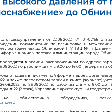
 высокого давления от 
лоснабжение» до Обнин
ского самоуправления от 22.08.2022 № 01-07/58 о н
ерждении документации по планировке и межеванию 
«Теплоснабжение» до Обнинской ГТУ ТЭЦ № 1» (далее 
м информационном портале Администрации города Обнин
роводятся в здании, расположенном по адресу: город 
.09.2022 по рабочим дням с 9.00 до 16.00 (перерыв на обе
можно подать в письменной форме в адрес организато
.2022, а также посредством записи в книге (журнале) 
.08.2022 по 26.09.2022 по рабочим дням с 9.00 до 16.
ы, д. 22 (2 этаж), Управление архитектуры и градострои
ю на общественных обсуждениях, р
suzhden/
.
казывать следующие сведения: фамилию, имя, отчест