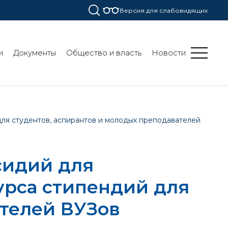
Версия для слабовидящих
и
Документы
Общество и власть
Новости
для студентов, аспирантов и молодых преподавателей
сидий для
урса стипендий для
ателей ВУЗов