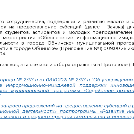
о сотрудничества, поддержки и развития малого и 
ок на предоставление субсидий (далее – Заявка) д
я студентов, аспирантов и молодых преподавателей
ии мероприятия «Обеспечение информационно-имидж
льности в городе Обнинске» муниципальной прогр
 в городе Обнинске» (Приложение №1) с 09:00 26 июля 2
04.
заявок, а также итоги отбора отражены в Протоколе (П
ода № 2357-п от 08.10.2021 № 2357-п "Об утверждени
ие информационно-имиджевой поддержки инновацио
ске» муниципальной программы «Содействие развит
"
 запроса предложений на предоставление субсидий в р
ионной деятельности» подпрограммы «Развитие инн
 малого и среднего предпринимательства и инновацио