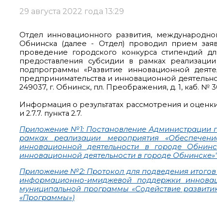
29 августа 2022 года 13:29
Отдел инновационного развития, международног
Обнинска (далее - Отдел) проводил прием заяв
проведение городского конкурса стипендий дл
предоставления субсидии в рамках реализац
подпрограммы «Развитие инновационной деяте
предпринимательства и инновационной деятельности
249037, г. Обнинск, пл. Преображения, д. 1, каб. № 3
Информация о результатах рассмотрения и оценки 
и 2.7.7. пункта 2.7.
Приложение №1: Постановление Администрации гор
рамках реализации мероприятия «Обеспечен
инновационной деятельности в городе Обнин
инновационной деятельности в городе Обнинске»
Приложение №2: Протокол для подведения итогов
информационно-имиджевой поддержки инновац
муниципальной программы «Содействие развитию
«Программы»)