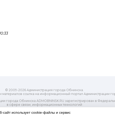
0:33
© 2009-2026 Администрация города Обнинска.
и материалов ссылка на информационный портал Администрации го
ии города Обнинска ADMOBNINSK.RU зарегистрирован в Федеральн
в сфере связи, информационных технологий
ассовых коммуникаций (Роскомнадзор) 24 июля 2018 года.
Свидетельство о регистрации Эл № ФС77-73321
б-сайт использует cookie-файлы и сервис