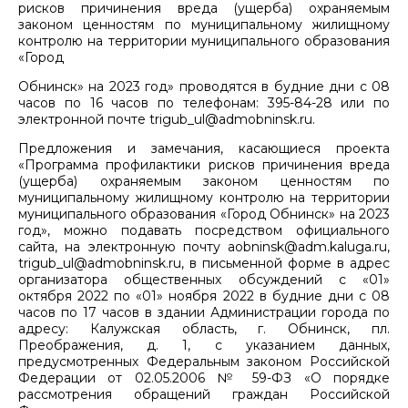
рисков причинения вреда (ущерба) охраняемым
законом ценностям по муниципальному жилищному
контролю на территории муниципального образования
«Город
Обнинск» на 2023 год» проводятся в будние дни с 08
часов по 16 часов по телефонам: 395-84-28 или по
электронной почте trigub_ul@admobninsk.ru.
Предложения и замечания, касающиеся проекта
«Программа профилактики рисков причинения вреда
(ущерба) охраняемым законом ценностям по
муниципальному жилищному контролю на территории
муниципального образования «Город Обнинск» на 2023
год», можно подавать посредством официального
сайта, на электронную почту aobninsk@adm.kaluga.ru,
trigub_ul@admobninsk.ru, в письменной форме в адрес
организатора общественных обсуждений с «01»
октября 2022 по «01» ноября 2022 в будние дни с 08
часов по 17 часов в здании Администрации города по
адресу: Калужская область, г. Обнинск, пл.
Преображения, д. 1, с указанием данных,
предусмотренных Федеральным законом Российской
Федерации от 02.05.2006 № 59-ФЗ «О порядке
рассмотрения обращений граждан Российской