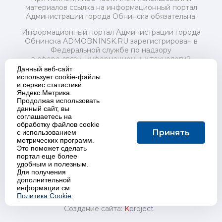
материалов ссылка на информационный портал
Администрации города Обнинска обязательна.
Информационный портал Администрации города
Обнинска ADMOBNINSK.RU зарегистрирован в
Федеральной службе по надзору
в сфере связи, информационных технологий
и массовых коммуникаций (Роскомнадзор) 24 июля
Данный веб-сайт
2018 года.
использует cookie-файлы
и сервис статистики
Свидетельство о регистрации Эл № ФС77-73321
Яндекс.Метрика.
Продолжая использовать
Учредитель: Администрация (исполнительно-
данный сайт, вы
распорядительный орган) городского округа "Город
соглашаетесь на
Обнинск". Главный редактор: Байкова Е.А.
обработку файлов cookie
Адрес электронной почты Редакции:
Принять
с использованием
redactor@admobninsk.ru
метрических программ.
Телефон Редакции: +7 (484) 395-85-85
Это поможет сделать
Настоящий ресурс содержит материалы 18+
портал еще более
Политика в отношении обработки персональных
удобным и полезным.
Для получения
данных
дополнительной
информации см.
Политика Cookie.
Создание сайта:
K
project