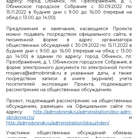
адресу: город Обнинск, пл. Преображения, д. 1,
Обнинское городское Собрание с 30.09.2022 по
15.11.2022 в будние дни с 9.00 до 16.00 (перерыв на
обед с 13.00 до 14.00).
Предложения и замечания, касающиеся Проекта
можно подавать посредством официального сайта, в
письменной форме в адрес организатора
общественных обсуждений с 30.09.2022 по 15.11.2022 в
будние дни с 9.00 до 16.00 (перерыв на обед с 13.00
до 14.00) в здании по адресу: город Обнинск, пл.
Преображения, д. 1, Обнинское городское Собрание, в
форме электронного документа по электронной почте
mojaeva@admobninsk.ru в указанные даты, а также
посредством записи в книге (журнале) учета
посетителей экспозиции Проекта, подлежащего
рассмотрению на общественных обсуждениях.
Проект, подлежащий рассмотрению на общественных
обсуждениях, размещен на Официальном сайте по
адресу:
http://admobninsk.ru/administration/doc-adm-
obn/projects/
и
http://admobninsk.ru/administration/obsuzhden/
.
Участники общественных обсуждений обязаны