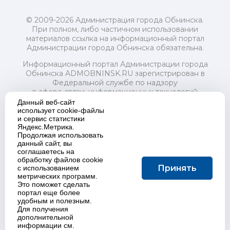
© 2009-2026 Администрация города Обнинска.
При полном, либо частичном использовании
материалов ссылка на информационный портал
Администрации города Обнинска обязательна.
Информационный портал Администрации города
Обнинска ADMOBNINSK.RU зарегистрирован в
Федеральной службе по надзору
в сфере связи, информационных технологий
и массовых коммуникаций (Роскомнадзор) 24 июля
Данный веб-сайт
2018 года.
использует cookie-файлы
и сервис статистики
Свидетельство о регистрации Эл № ФС77-73321
Яндекс.Метрика.
Продолжая использовать
Учредитель: Администрация (исполнительно-
данный сайт, вы
распорядительный орган) городского округа "Город
соглашаетесь на
Обнинск". Главный редактор: Байкова Е.А.
обработку файлов cookie
Адрес электронной почты Редакции:
Принять
с использованием
redactor@admobninsk.ru
метрических программ.
Телефон Редакции: +7 (484) 395-85-85
Это поможет сделать
Настоящий ресурс содержит материалы 18+
портал еще более
Политика в отношении обработки персональных
удобным и полезным.
Для получения
данных
дополнительной
информации см.