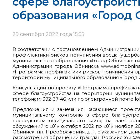
сфере благоустройст
образования «Город 
29 сентября 2022 года 15:55
В соответствии с постановлением Администрации
профилактики рисков причинения вреда (ущерба
муниципального образования «Город Обнинск» на
Администрации города Обнинска www.admobninsk
«Программа профилактики рисков причинения вр
территории муниципального образования «Город О
Консультации по проекту «Программа профилакт
сфере благоустройства на территории муниципал
телефонам: 392-37-46 или по электронной почте l
Предложения и замечания, касающиеся проект
муниципальному контролю в сфере благоустро
посредством официального сайта, на электро
обсуждений с «01» октября 2022 по «01» ноября 20
Обнинск, пл. Преображения, д. 1, с указанием 
рассмотрения обращений граждан Российской Фе