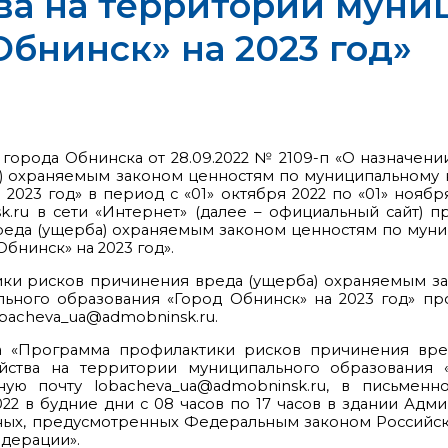
ва на территории муни
Обнинск» на 2023 год»
 города Обнинска от 28.09.2022 № 2109-п «О назначе
) охраняемым законом ценностям по муниципальному к
 2023 год» в период с «01» октября 2022 по «01» ноя
.ru в сети «Интернет» (далее – официальный сайт) 
еда (ущерба) охраняемым законом ценностям по муниц
бнинск» на 2023 год».
ики рисков причинения вреда (ущерба) охраняемым з
ьного образования «Город Обнинск» на 2023 год» про
obacheva_ua@admobninsk.ru.
а «Программа профилактики рисков причинения вре
йства на территории муниципального образования «
нную почту lobacheva_ua@admobninsk.ru, в письмен
22 в будние дни с 08 часов по 17 часов в здании Адми
данных, предусмотренных Федеральным законом Российс
дерации».