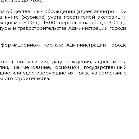
с 13.00 до 14.00).
ора общественных обсуждений (адрес электронной
и в книге (журнале) учета посетителей экспозиции
 дням с 9.00 до 16.00 (перерыв на обед с13.00 до
тектуры и градостроительства Администрации города
нформационном портале Администрации города
во (при наличии), дату рождения, адрес места
лиц, наименование, основной государственный
ющие или удостоверяющие их права на земельные
ного строительства.