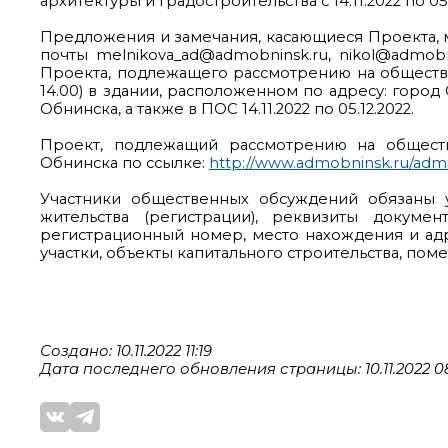
архитектуры и градостроительства с 14.11.2022 по 05.
Предложения и замечания, касающиеся Проекта, 
почты melnikova_ad@admobninsk.ru, nikol@admobni
Проекта, подлежащего рассмотрению на общественн
14.00) в здании, расположенном по адресу: город 
Обнинска, а также в ПОС 14.11.2022 по 05.12.2022.
Проект, подлежащий рассмотрению на общест
Обнинска по ссылке:
http://www.admobninsk.ru/admi
Участники общественных обсуждений обязаны у
жительства (регистрации), реквизиты докуме
регистрационный номер, место нахождения и ад
участки, объекты капитального строительства, пом
Создано: 10.11.2022 11:19
Дата последнего обновления страницы: 10.11.2022 08