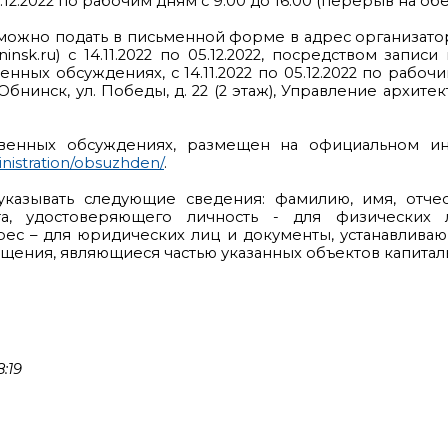
12.2022 по рабочим дням с 9.00 до 16.00 (перерыв на обед 
можно подать в письменной форме в адрес организат
nsk.ru) с 14.11.2022 по 05.12.2022, посредством запис
ых обсуждениях, с 14.11.2022 по 05.12.2022 по рабочим
Обнинск, ул. Победы, д. 22 (2 этаж), Управление архи
венных обсуждениях, размещен на официальном и
nistration/obsuzhden/
.
казывать следующие сведения: фамилию, имя, отчест
нта, удостоверяющего личность - для физических 
рес – для юридических лиц и документы, устанавлива
ещения, являющиеся частью указанных объектов капиталь
:19