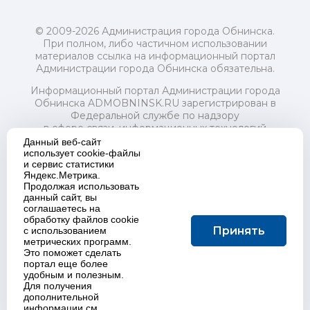
© 2009-2026 Администрация города Обнинска.
При полном, либо частичном использовании
материалов ссылка на информационный портал
Администрации города Обнинска обязательна.
Информационный портал Администрации города
Обнинска ADMOBNINSK.RU зарегистрирован в
Федеральной службе по надзору
в сфере связи, информационных технологий
и массовых коммуникаций (Роскомнадзор) 24 июля
Данный веб-сайт
2018 года.
использует cookie-файлы
и сервис статистики
Свидетельство о регистрации Эл № ФС77-73321
Яндекс.Метрика.
Продолжая использовать
Учредитель: Администрация (исполнительно-
данный сайт, вы
распорядительный орган) городского округа "Город
соглашаетесь на
Обнинск". Главный редактор: Байкова Е.А.
обработку файлов cookie
Адрес электронной почты Редакции:
Принять
с использованием
redactor@admobninsk.ru
метрических программ.
Телефон Редакции: +7 (484) 395-85-85
Это поможет сделать
Настоящий ресурс содержит материалы 18+
портал еще более
Политика в отношении обработки персональных
удобным и полезным.
Для получения
данных
дополнительной
информации см.