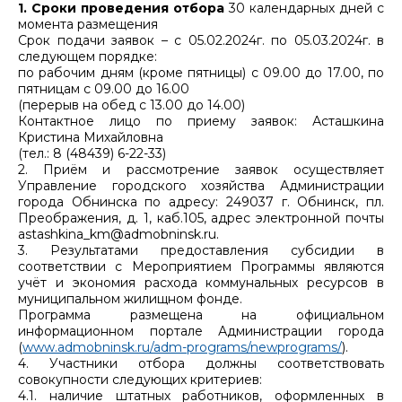
1. Сроки проведения отбора
30 календарных дней с
момента размещения
Срок подачи заявок – с 05.02.2024г. по 05.03.2024г. в
следующем порядке:
по рабочим дням (кроме пятницы) с 09.00 до 17.00, по
пятницам с 09.00 до 16.00
(перерыв на обед с 13.00 до 14.00)
Контактное лицо по приему заявок: Асташкина
Кристина Михайловна
(тел.: 8 (48439) 6-22-33)
2. Приём и рассмотрение заявок осуществляет
Управление городского хозяйства Администрации
города Обнинска по адресу: 249037 г. Обнинск, пл.
Преображения, д. 1, каб.105, адрес электронной почты
astashkina_km@admobninsk.ru.
3. Результатами предоставления субсидии в
соответствии с Мероприятием Программы являются
учёт и экономия расхода коммунальных ресурсов в
муниципальном жилищном фонде.
Программа размещена на официальном
информационном портале Администрации города
(
www.admobninsk.ru/adm-programs/newprograms/
).
4. Участники отбора должны соответствовать
совокупности следующих критериев:
4.1. наличие штатных работников, оформленных в