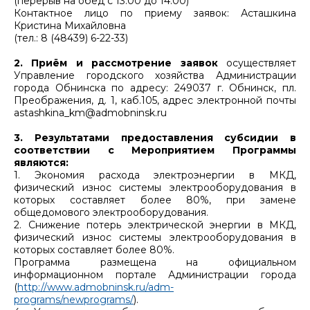
(перерыв на обед с 13.00 до 14.00)
Контактное лицо по приему заявок: Асташкина
Кристина Михайловна
(тел.: 8 (48439) 6-22-33)
2. Приём и рассмотрение заявок
осуществляет
Управление городского хозяйства Администрации
города Обнинска по адресу: 249037 г. Обнинск, пл.
Преображения, д. 1, каб.105, адрес электронной почты
astashkina_km@admobninsk.ru
3. Результатами предоставления субсидии в
соответствии с Мероприятием Программы
являются:
1. Экономия расхода электроэнергии в МКД,
физический износ системы электрооборудования в
которых составляет более 80%, при замене
общедомового электрооборудования.
2. Снижение потерь электрической энергии в МКД,
физический износ системы электрооборудования в
которых составляет более 80%.
Программа размещена на официальном
информационном портале Администрации города
(
http://www.admobninsk.ru/adm-
programs/newprograms/
).