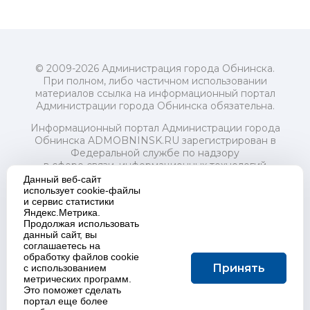
© 2009-2026 Администрация города Обнинска.
При полном, либо частичном использовании
материалов ссылка на информационный портал
Администрации города Обнинска обязательна.
Информационный портал Администрации города
Обнинска ADMOBNINSK.RU зарегистрирован в
Федеральной службе по надзору
в сфере связи, информационных технологий
и массовых коммуникаций (Роскомнадзор) 24 июля
Данный веб-сайт
2018 года.
использует cookie-файлы
и сервис статистики
Свидетельство о регистрации Эл № ФС77-73321
Яндекс.Метрика.
Продолжая использовать
Учредитель: Администрация (исполнительно-
данный сайт, вы
распорядительный орган) городского округа "Город
соглашаетесь на
Обнинск". Главный редактор: Байкова Е.А.
обработку файлов cookie
Адрес электронной почты Редакции:
Принять
с использованием
redactor@admobninsk.ru
метрических программ.
Телефон Редакции: +7 (484) 395-85-85
Это поможет сделать
Настоящий ресурс содержит материалы 18+
портал еще более