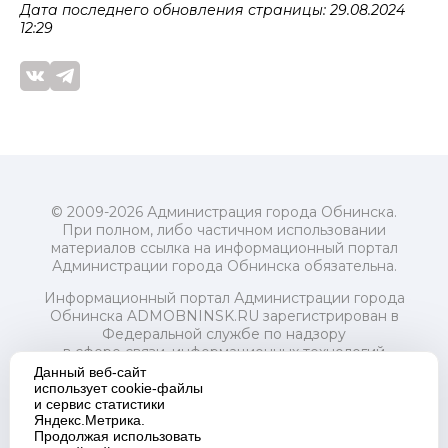
Дата последнего обновления страницы: 29.08.2024
12:29
© 2009-2026 Администрация города Обнинска.
При полном, либо частичном использовании
материалов ссылка на информационный портал
Администрации города Обнинска обязательна.
Информационный портал Администрации города
Обнинска ADMOBNINSK.RU зарегистрирован в
Федеральной службе по надзору
в сфере связи, информационных технологий
и массовых коммуникаций (Роскомнадзор) 24 июля
Данный веб-сайт
2018 года.
использует cookie-файлы
и сервис статистики
Свидетельство о регистрации Эл № ФС77-73321
Яндекс.Метрика.
Продолжая использовать
Учредитель: Администрация (исполнительно-