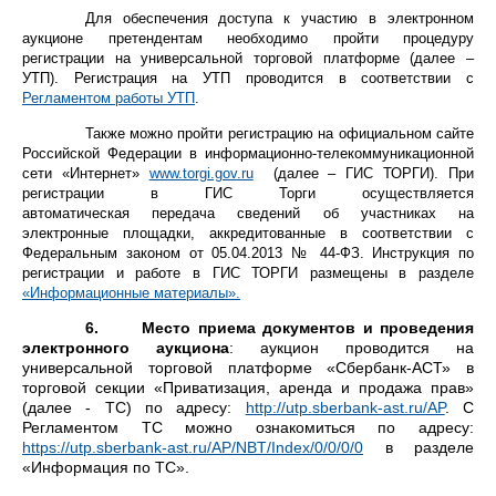
Для обеспечения доступа к участию в электронном
аукционе претендентам необходимо пройти процедуру
регистрации на универсальной торговой платформе (далее –
УТП).
Регистрация на УТП проводится в соответствии с
Регламентом работы УТП
.
Также можно пройти регистрацию на официальном сайте
Российской Федерации в информационно-телекоммуникационной
сети «Интернет»
www.torgi.gov.ru
(далее – ГИС ТОРГИ). При
регистрации в ГИС Торги осуществляется
автоматическая передача сведений об участниках на
электронные площадки, аккредитованные в соответствии с
Федеральным законом от 05.04.2013 № 44-ФЗ. Инструкция по
регистрации и работе в ГИС ТОРГИ размещены в разделе
«Информационные материалы».
6.
Место приема документов и проведения
электронного аукциона
: аукцион
проводится на
универсальной торговой платформе «Сбербанк-АСТ» в
торговой секции «Приватизация, аренда и продажа прав»
(далее - ТС) по адресу:
http://utp.sberbank-ast.ru/AP
. С
Регламентом ТС можно ознакомиться по адресу:
https://utp.sberbank-ast.ru/AP/NBT/Index/0/0/0/0
в
разделе
«Информация по ТС».