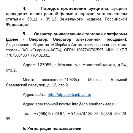
4.
Порядок проведения аукциона
: аукцион
проводится в электронной форме в порядке, установленном
статьями 39.11 - 39.13 Земельного кодекса Российской
Федерации.
5.
Оператор универсальной торговой платформы
(далее - Оператор, Оператор электронной площадки):
Акционерное общество «Сбербанк-Автоматизированная система
торгов» (АО «Сбербанк-АСТ»), ОГРН 1087746762597, ИНН / КПП
7707308480 / 770401001.
Адрес: 127055, г. Москва, ул. Новослободская, д.24,
стр.2.
Место нахождения:119435,г. Москва, Большой
Саввинский переулок, д .12, стр.9.
Адрес сайта:
http://utp.sberbank-ast.ru
.
Адрес электронной почты:
info
@
utp.sberbank-ast.ru
Тел.: +7(495)787-29-97, +7(495)787-29-99, 8(800) 302-29-
99.
6. Регистрация пользователей