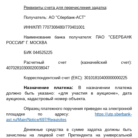
Реквизиты счета для перечисления задатка
:
Получатель: АО "Сбербанк-АСТ"
ИНН/КПП 7707308480/770401001
Наименование банка получателя: ПАО "СБЕРБАНК
РОССИИ" Г. МОСКВА
БИК 044525225
Расчетный счет (казначейский счет):
40702810300020038047
Корреспондентский счет (ЕКС): 30101810400000000225
Назначение платежа:
В назначении платежа
должно быть указано: «для участия в аукционе», дата
аукциона, кадастровый номер объекта.
Образец платежного поручения приведен на электронной
площадке по адресу:
https://utp.sberbank-
ast.ru/Main/Notice/697/Requisites
Денежные средства в сумме задатка должны быть
зачислены на лицевой счет Претендента на универсальной