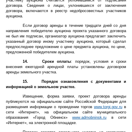
участник) аукциона считается уклонившимся от подписания
договора. Сведения о лицах, уклонившихся от заключения
договора, включаются в реестр недобросовестных участников
аукциона.
Если договор аренды в течение тридцати дней со дня
направления победителю аукциона проекта указанного договора
не был им подписан, организатор аукциона предлагает заключить
указанный договор иному участнику аукциона, который сделал
предпоследнее предложение о цене предмета аукциона, по цене,
предложенной победителем аукциона.
14. Сроки оплаты
: порядок, условия и сроки
внесения ежегодной арендной платы установлены договором
аренды земельного участка.
15. Порядок ознакомления с документами и
информацией о земельном участке.
Извещение, форма заявки, проект договора аренды
публикуются на официальном сайте Российской Федерации для
размещения информации о проведении торгов
www
.
torgi
.
gov
.
ru
в
сети «Интернет», на официальном сайте муниципального
образования «Город Обнинск»
www
.
admobninsk
.
ru
в сети
«Интернет», на электронной площадке.