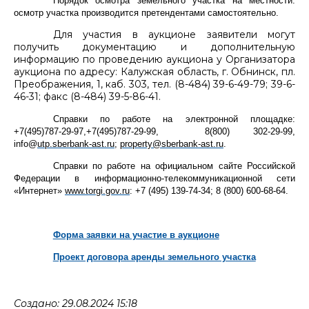
Порядок осмотра земельного участка на местности:
осмотр участка производится претендентами самостоятельно.
Для участия в аукционе заявители могут
получить документацию и дополнительную
информацию по проведению аукциона у Организатора
аукциона по адресу: Калужская область, г. Обнинск, пл.
Преображения, 1, каб. 303, тел. (8-484) 39-6-49-79; 39-6-
46-31; факс (8-484) 39-5-86-41.
Справки по работе на электронной площадке:
+7(495)787-29-97,+7(495)787-29-99, 8(800) 302-29-99,
info
@
utp.sberbank-ast.ru
;
property@sberbank-ast.ru
.
Справки по работе на официальном сайте Российской
Федерации в информационно-телекоммуникационной сети
«Интернет»
www.torgi.gov.ru
: +7 (495) 139-74-34; 8 (800) 600-68-64.
Форма заявки на участие в аукционе
Проект договора аренды земельного участка
Создано: 29.08.2024 15:18