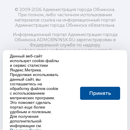
© 2009-2026 Администрация города Обнинска.
При полном, либо частичном использовании
материалов ссылка на информационный портал
Администрации города Обнинска обязательна.
Информационный портал Администрации города
Обнинска ADMOBNINSK.RU зарегистрирован в
Федеральной службе по надзору
в сфере связи, информационных технологий
и массовых коммуникаций (Роскомнадзор) 24 июля
Данный веб-сайт
2018 года.
использует cookie-файлы
и сервис статистики
Свидетельство о регистрации Эл № ФС77-73321
Яндекс.Метрика.
Продолжая использовать
Учредитель: Администрация (исполнительно-
данный сайт, вы
распорядительный орган) городского округа "Город
соглашаетесь на
Обнинск". Главный редактор: Байкова Е.А.
обработку файлов cookie
Адрес электронной почты Редакции:
Принять
с использованием
redactor@admobninsk.ru
метрических программ.
Телефон Редакции: +7 (484) 395-85-85
Это поможет сделать
Настоящий ресурс содержит материалы 18+
портал еще более
Политика в отношении обработки персональных
удобным и полезным.
Для получения
данных
дополнительной
информации см.